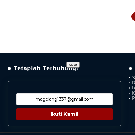
Close
Tetaplah Terhubung!
S
D
L
K
P
Ikuti Kami!