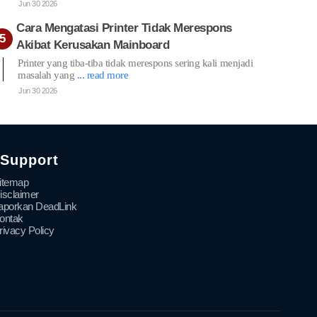
Jun 30 2026
Cara Mengatasi Printer Tidak Merespons
Akibat Kerusakan Mainboard
Printer yang tiba-tiba tidak merespons sering kali menjadi
masalah yang
... read more
Jun 30 2026
Support
itemap
isclaimer
aporkan DeadLink
ontak
rivacy Policy