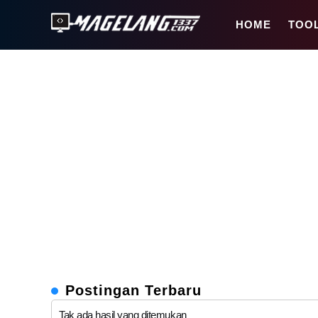
Magelang1337
HOME
TOO
MAGELANG1337
Magelang1337.Com
adalah
website
teknologi
berbahasa
Indonesia
yang
menyajikan
informasi
gadget,
game
Android,
iOS,
film,
Postingan Terbaru
teknologi.
Tak ada hasil yang ditemukan