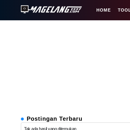
Magelang1337
HOME
TOO
MAGELANG1337
Magelang1337.Com
adalah
website
teknologi
berbahasa
Indonesia
yang
menyajikan
informasi
gadget,
game
Android,
iOS,
film,
Postingan Terbaru
teknologi.
Tak ada hasil yang ditemukan