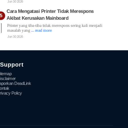
Jun 30 2026
Cara Mengatasi Printer Tidak Merespons
Akibat Kerusakan Mainboard
Printer yang tiba-tiba tidak merespons sering kali menjadi
masalah yang
... read more
Jun 30 2026
Support
itemap
isclaimer
aporkan DeadLink
ontak
rivacy Policy