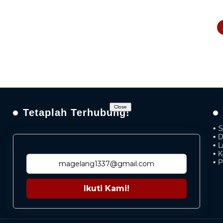
Close
Tetaplah Terhubung!
S
D
L
K
P
Ikuti Kami!