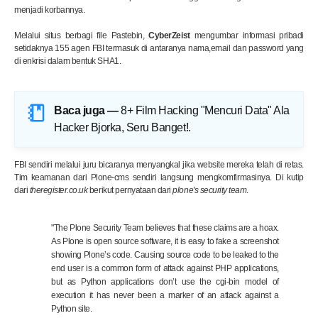
menjadi korbannya.
Melalui situs berbagi file Pastebin,
CyberZeist
mengumbar
informasi pribadi
setidaknya 155 agen FBI termasuk di antaranya nama,email dan password yang
di enkrisi dalam bentuk SHA1.
Baca juga —
8+ Film Hacking "Mencuri Data" Ala
Hacker Bjorka, Seru Banget!
.
FBI sendiri melalui juru bicaranya menyangkal jika website mereka telah di retas.
Tim keamanan dari Plone-cms sendiri langsung mengkomfirmasinya. Di kutip
dari
theregister.co.uk
berikut pernyataan dari
plone's security team
.
"The Plone Security Team believes that these claims are a hoax.
As Plone is open source software, it is easy to fake a screenshot
showing Plone’s code. Causing source code to be leaked to the
end user is a common form of attack against PHP applications,
but as Python applications don’t use the cgi-bin model of
execution it has never been a marker of an attack against a
Python site.