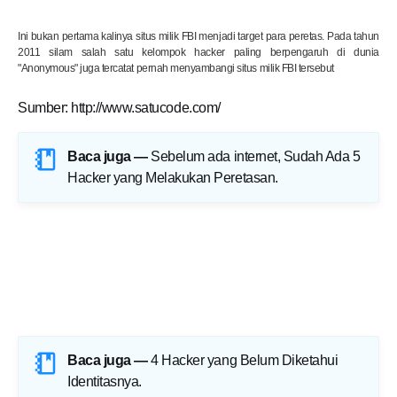
Ini bukan pertama kalinya situs milik FBI menjadi target para peretas. Pada tahun
2011 silam salah satu kelompok hacker paling berpengaruh di dunia
"Anonymous" juga tercatat pernah menyambangi situs milik FBI tersebut
Sumber: http://www.satucode.com/
Baca juga —
Sebelum ada internet, Sudah Ada 5
Hacker yang Melakukan Peretasan
.
cara deface pemula,
cara deface dengan mudah,
cara hack website,
cara upload shell,
Baca juga —
4 Hacker yang Belum Diketahui
Identitasnya
.