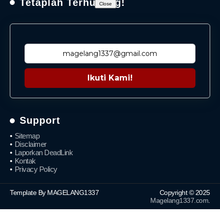
Tetaplah Terhubung!
Close
Ikuti Kami!
Support
Sitemap
Disclaimer
Laporkan DeadLink
Kontak
Privacy Policy
Template By MAGELANG1337
Copyright © 2025
Magelang1337.com
.