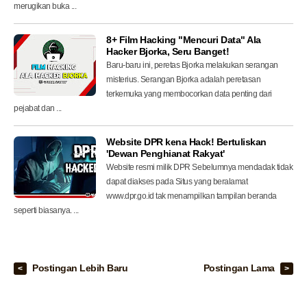
merugikan buka ...
8+ Film Hacking "Mencuri Data" Ala
Hacker Bjorka, Seru Banget!
Baru-baru ini, peretas Bjorka melakukan serangan
misterius. Serangan Bjorka adalah peretasan
terkemuka yang membocorkan data penting dari
pejabat dan ...
Website DPR kena Hack! Bertuliskan
'Dewan Penghianat Rakyat'
Website resmi milik DPR Sebelumnya mendadak tidak
dapat diakses pada Situs yang beralamat
www.dpr.go.id tak menampilkan tampilan beranda
seperti biasanya. ...
Postingan Lebih Baru
Postingan Lama