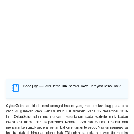
Baca juga —
Situs Berita Tribunnews Down! Ternyata Kena Hack
.
CyberZeist
sendiri di kenal sebagai hacker yang menemukan bug pada cms
yang di gunakan oleh website milik FBI tersebut. Pada 22 desember 2016
lalu
CyberZeist
telah melaporkan kerentanan pada website milik badan
investigasi utama dari Departemen Keadilan Amerika Serikat tersebut dan
menyarankan untuk segera menambal kerentanan tersebut. Namun nampaknya
hal itu tidak di hiraukan oleh pihak FBI sehingga sekarang website mereka