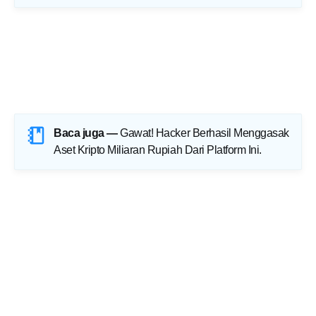
cara deface dengan bypass admin,
cara deface dengan jumping,
cara upload shell ke magento,
cara deface dengan magento,
cara deface dengan wordpress,
Baca juga —
Gawat! Hacker Berhasil Menggasak
Aset Kripto Miliaran Rupiah Dari Platform Ini
.
cara upload shell di wordpress,
trik deface dengan mudah,
cara menjadi hacker,
hacker paling berbahaya
Cara deface dengan SQL.
berita teknologi|hacked by | di hack
oleh|anonymous|peretas|info teknologi|web kab|di
retas|hacker|di deface|defacer|zone-h|motif