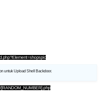
c_add.php?Element=shopspic
ion untuk Upload Shell Backdoor
.
in/lcnt/[RANDOM_NUMBER].php