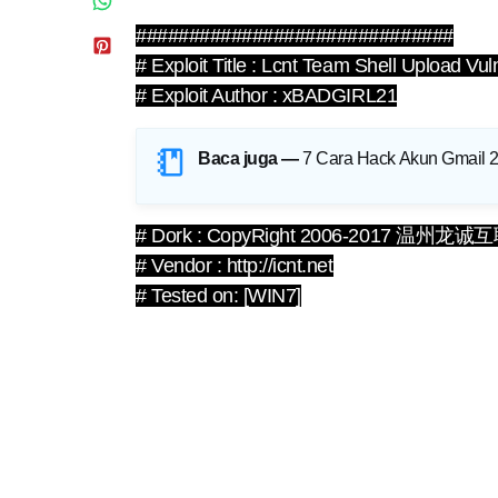
##############################
# Exploit Title : Lcnt Team Shell Upload Vuln
# Exploit Author : xBADGIRL21
Baca juga —
7 Cara Hack Akun Gmail 
# Dork : CopyRight 2006-2017 温州
# Vendor : http://icnt.net
# Tested on: [WIN7]