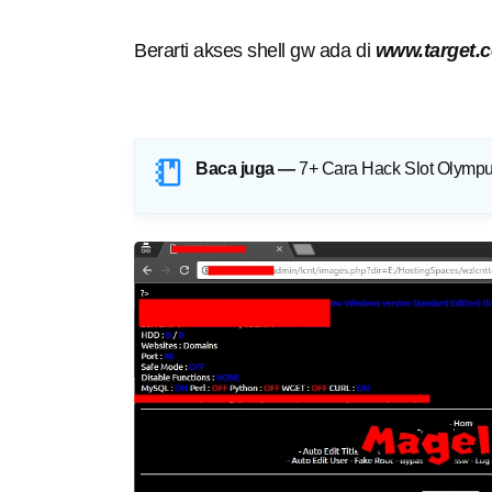
Berarti akses shell gw ada di
www.target.
Baca juga —
7+ Cara Hack Slot Olymp