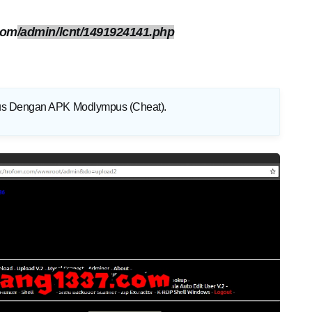
com
/admin/lcnt/1491924141.php
us Dengan APK Modlympus (Cheat)
.