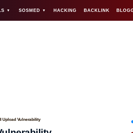
LS
SOSMED
HACKING
BACKLINK
BLOG
l Upload Vulnerability
ulnerability