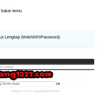
ri bakal nemu
ux Lengkap (Web/WiFi/Password)
.