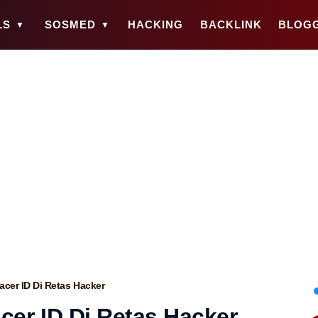
LS
SOSMED
HACKING
BACKLINK
BLOG
cer ID Di Retas Hacker
cer ID Di Retas Hacker