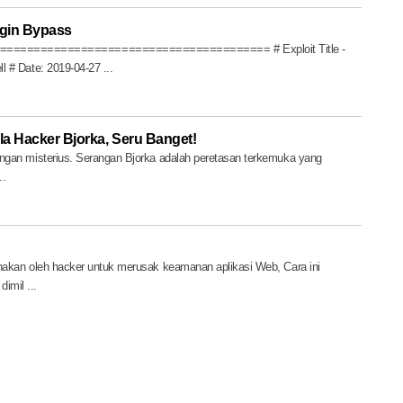
ogin Bypass
====================================== # Exploit Title -
l # Date: 2019-04-27 ...
la Hacker Bjorka, Seru Banget!
angan misterius. Serangan Bjorka adalah peretasan terkemuka yang
..
unakan oleh hacker untuk merusak keamanan aplikasi Web, Cara ini
imil ...