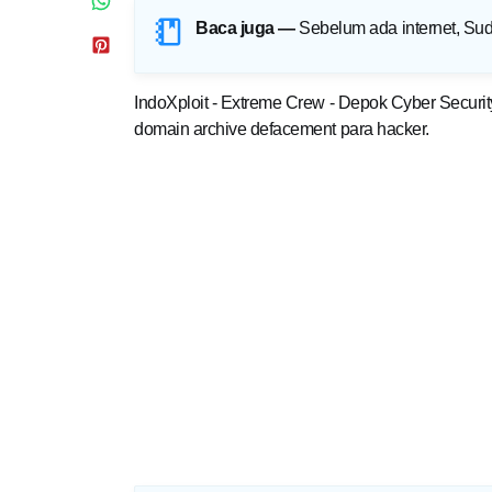
Baca juga —
Sebelum ada internet, Su
IndoXploit - Extreme Crew - Depok Cyber Security
domain archive defacement para hacker.