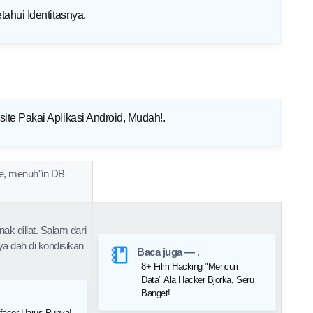
ahui Identitasnya
.
te Pakai Aplikasi Android, Mudah!
.
ce, menuh"in DB
.
nak diliat. Salam dari
ya dah di kondisikan
Baca juga —
.
8+ Film Hacking "Mencuri
Data" Ala Hacker Bjorka, Seru
Banget!
facer Harus Punya!