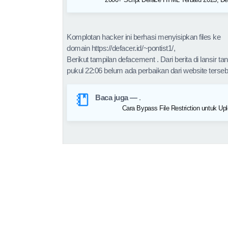
Komplotan hacker ini berhasi menyisipkan files ke
domain https://defacer.id/~pontist1/,
Berikut tampilan defacement . Dari berita di lansir ta
pukul 22:06 belum ada perbaikan dari website terseb
Baca juga —
.
Cara Bypass File Restriction untuk Up