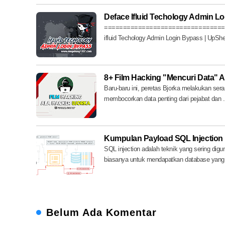
Deface Ifluid Techology Admin L
==================================
ifluid Techology Admin Login Bypass | UpShel
8+ Film Hacking "Mencuri Data" A
Baru-baru ini, peretas Bjorka melakukan ser
membocorkan data penting dari pejabat dan .
Kumpulan Payload SQL Injection
SQL injection adalah teknik yang sering dig
biasanya untuk mendapatkan database yang d
Belum Ada Komentar