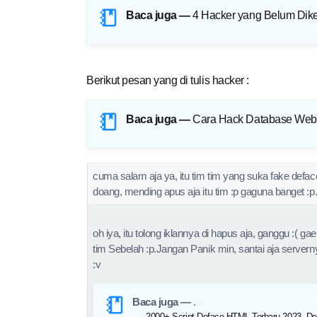
Baca juga —
4 Hacker yang Belum Diket
Berikut pesan yang di tulis hacker :
Baca juga —
Cara Hack Database Websi
cuma salam aja ya, itu tim tim yang suka fake defa
doang, mending apus aja itu tim :p gaguna banget :p
oh iya, itu tolong iklannya di hapus aja, ganggu :( gae
tim Sebelah :p.Jangan Panik min, santai aja servern
:v
Baca juga —
.
2000+ Script Deface HTML Terbaru 2023, De