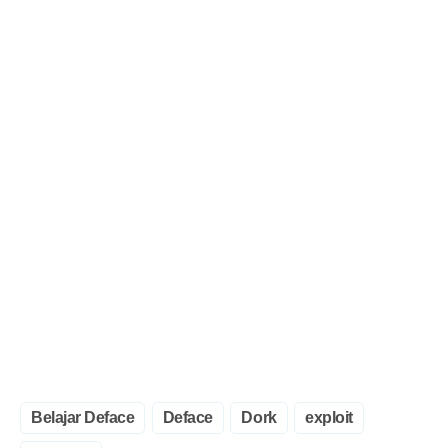
Belajar Deface
Deface
Dork
exploit