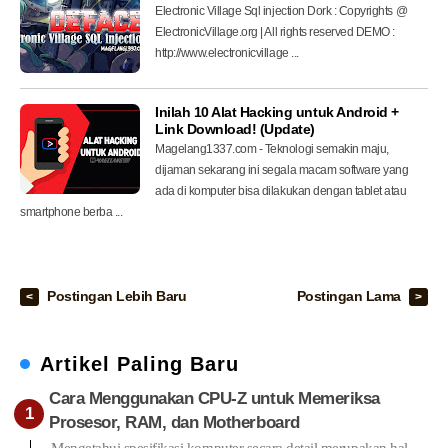
Electronic Village Sql injection Dork : Copyrights @
ElectronicVillage.org | All rights reserved DEMO :
http://www.electronicvillage ...
Inilah 10 Alat Hacking untuk Android +
Link Download! (Update)
Magelang1337.com - Teknologi semakin maju,
dijaman sekarang ini segala macam software yang
ada di komputer bisa dilakukan dengan tablet atau
smartphone berba ...
Postingan Lebih Baru
Postingan Lama
Artikel Paling Baru
Cara Menggunakan CPU-Z untuk Memeriksa
Prosesor, RAM, dan Motherboard
Mengetahui spesifikasi komputer secara detail merupakan hal