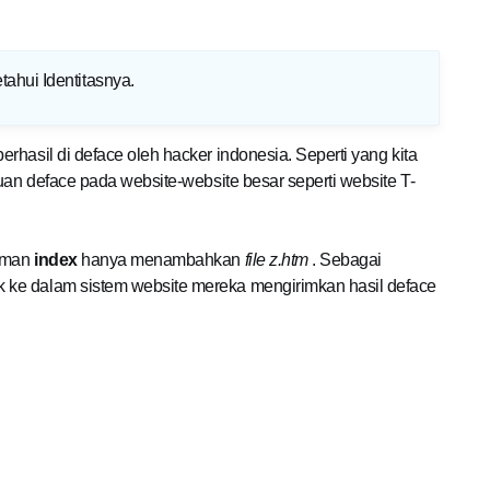
ahui Identitasnya
.
rhasil di deface oleh hacker indonesia. Seperti yang kita
uan deface pada website-website besar seperti website T-
laman
index
hanya menambahkan
file z.htm
. Sebagai
 ke dalam sistem website mereka mengirimkan hasil deface