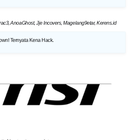
c3, AnoaGhost, Jje Incovers, Magelang9etar, Kerens.id
Down! Ternyata Kena Hack
.