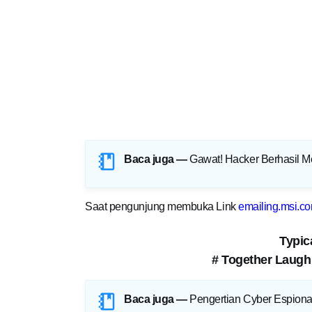
Baca juga —
Gawat! Hacker Berhasil Me
Saat pengunjung membuka Link
emailing.msi.c
Typica
# Together Laugh 
Baca juga —
Pengertian Cyber Espion