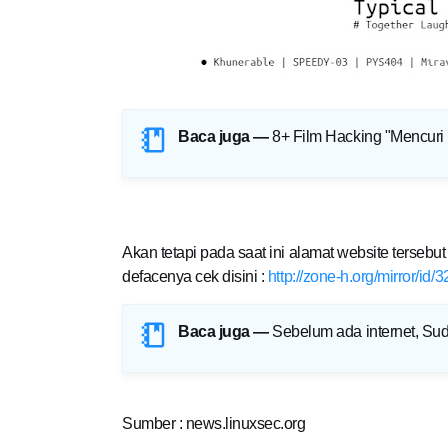
Baca juga —
8+ Film Hacking "Mencuri 
Akan tetapi pada saat ini alamat website tersebut 
defacenya cek disini :
http://zone-h.org/mirror/id
Baca juga —
Sebelum ada internet, Su
Sumber : news.linuxsec.org