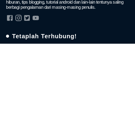
hiburan, tips blogging, tutorial android dan lain-lain tentunya saling
berbagi pengalaman dari masing-masing penulis.
Tetaplah Terhubung!
Ikuti Kami!
Support
Sitemap
Disclaimer
Laporkan DeadLink
Kontak