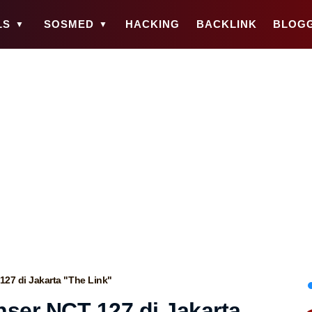
LS
SOSMED
HACKING
BACKLINK
BLOG
127 di Jakarta "The Link"
onser NCT 127 di Jakarta