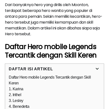
Dari banyaknya hero yang dirilis oleh Moonton,
terdapat beberapa hero wanita yang populer di
antara para pemain. Selain memiliki kecantikan, hero-
hero tersebut juga memiliki kemampuan dan skill
mematikan. Dalam artikel ini akan dibahas siapa saja
Hero tersebut.
Daftar Hero mobile Legends
Tercantik dengan Skill Keren
DAFTAR ISI ARTIKEL
Daftar Hero mobile Legends Tercantik dengan Skill
Keren
1. Karina
2. Irithel
3. Lesley
4. Benedetta