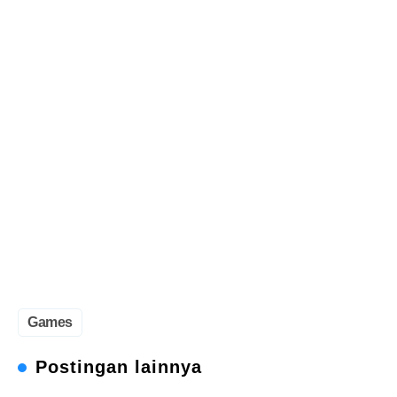
Games
Postingan lainnya