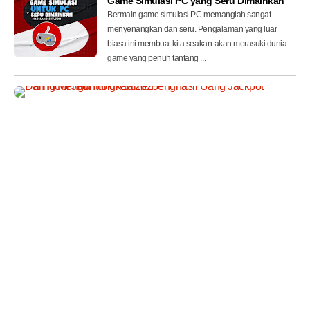
Game Simulasi PC yang Seru Dimainkan
Bermain game simulasi PC memanglah sangat
menyenangkan dan seru. Pengalaman yang luar
biasa ini membuat kita seakan-akan merasuki dunia
game yang penuh tantang ...
D
a
r
i
H
o
b
i
J
a
d
i
H
o
k
i
:
G
a