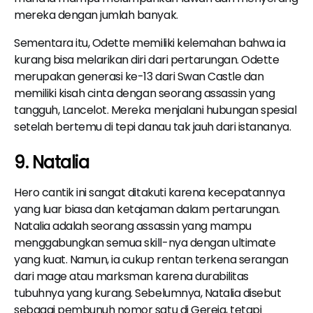
mereka dengan jumlah banyak.
Sementara itu, Odette memiliki kelemahan bahwa ia
kurang bisa melarikan diri dari pertarungan. Odette
merupakan generasi ke-13 dari Swan Castle dan
memiliki kisah cinta dengan seorang assassin yang
tangguh, Lancelot. Mereka menjalani hubungan spesial
setelah bertemu di tepi danau tak jauh dari istananya.
9. Natalia
Hero cantik ini sangat ditakuti karena kecepatannya
yang luar biasa dan ketajaman dalam pertarungan.
Natalia adalah seorang assassin yang mampu
menggabungkan semua skill-nya dengan ultimate
yang kuat. Namun, ia cukup rentan terkena serangan
dari mage atau marksman karena durabilitas
tubuhnya yang kurang. Sebelumnya, Natalia disebut
sebagai pembunuh nomor satu di Gereja, tetapi