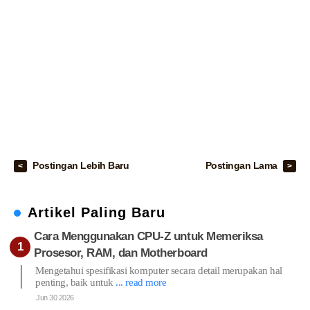
Postingan Lebih Baru
Postingan Lama
Artikel Paling Baru
Cara Menggunakan CPU-Z untuk Memeriksa
Prosesor, RAM, dan Motherboard
Mengetahui spesifikasi komputer secara detail merupakan hal
penting, baik untuk
... read more
Jun 30 2026