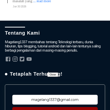
masalah yang
... read more
Jun 30 2026
Tentang Kami
Magelang1337 membahas tentang Teknologi terbaru, dunia
hiburan, tips blogging, tutorial android dan lain-lain tentunya saling
berbagi pengalaman dari masing-masing penulis.
Tetaplah Terhubung!
Close