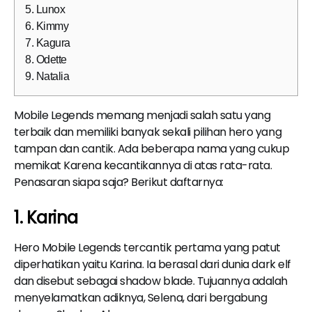
5. Lunox
6. Kimmy
7. Kagura
8. Odette
9. Natalia
Mobile Legends memang menjadi salah satu yang
terbaik dan memiliki banyak sekali pilihan hero yang
tampan dan cantik. Ada beberapa nama yang cukup
memikat Karena kecantikannya di atas rata-rata.
Penasaran siapa saja? Berikut daftarnya:
1. Karina
Hero Mobile Legends tercantik pertama yang patut
diperhatikan yaitu Karina. Ia berasal dari dunia dark elf
dan disebut sebagai shadow blade. Tujuannya adalah
menyelamatkan adiknya, Selena, dari bergabung