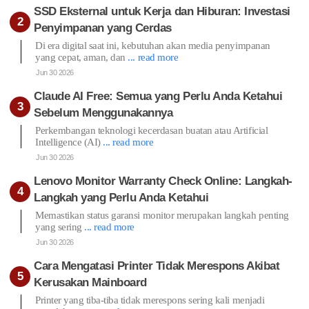
SSD Eksternal untuk Kerja dan Hiburan: Investasi
Penyimpanan yang Cerdas
Di era digital saat ini, kebutuhan akan media penyimpanan
yang cepat, aman, dan
... read more
Jun 30 2026
Claude AI Free: Semua yang Perlu Anda Ketahui
Sebelum Menggunakannya
Perkembangan teknologi kecerdasan buatan atau Artificial
Intelligence (AI)
... read more
Jun 30 2026
Lenovo Monitor Warranty Check Online: Langkah-
Langkah yang Perlu Anda Ketahui
Memastikan status garansi monitor merupakan langkah penting
yang sering
... read more
Jun 30 2026
Cara Mengatasi Printer Tidak Merespons Akibat
Kerusakan Mainboard
Printer yang tiba-tiba tidak merespons sering kali menjadi