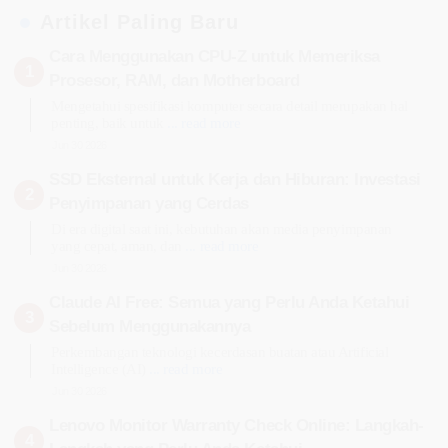
Artikel Paling Baru
Cara Menggunakan CPU-Z untuk Memeriksa
Prosesor, RAM, dan Motherboard
Mengetahui spesifikasi komputer secara detail merupakan hal
penting, baik untuk
... read more
Jun 30 2026
SSD Eksternal untuk Kerja dan Hiburan: Investasi
Penyimpanan yang Cerdas
Di era digital saat ini, kebutuhan akan media penyimpanan
yang cepat, aman, dan
... read more
Jun 30 2026
Claude AI Free: Semua yang Perlu Anda Ketahui
Sebelum Menggunakannya
Perkembangan teknologi kecerdasan buatan atau Artificial
Intelligence (AI)
... read more
Jun 30 2026
Lenovo Monitor Warranty Check Online: Langkah-