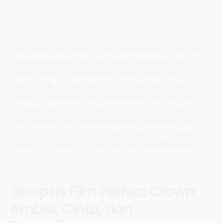
Bagi Anda yang sedang mencari alternatif tontonan
berkualitas untuk mengisi waktu luang atau akhir
pekan,
Perfect Crown
adalah pilihan yang sangat
menarik. Namun, sebelum Anda meluncur untuk
menontonnya, ada baiknya Anda menyimak ulasan
lengkap mengenai sinopsis, daftar pemeran, serta
informasi penting mengenai akses menonton yang
aman. Berikut adalah panduan lengkap dan tepercaya
seputar film
Perfect Crown
dengan
subtitle
bahasa
Indonesia (Sub Indo).
Sinopsis Film Perfect Crown:
Ambisi, Cinta, dan