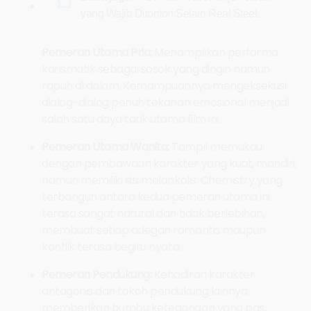
yang Wajib Ditonton Selain Real Steel
.
Pemeran Utama Pria:
Menampilkan performa
karismatik sebagai sosok yang dingin namun
rapuh di dalam. Kemampuannya mengeksekusi
dialog-dialog penuh tekanan emosional menjadi
salah satu daya tarik utama film ini.
Pemeran Utama Wanita:
Tampil memukau
dengan pembawaan karakter yang kuat, mandiri,
namun memiliki sisi melankolis. Chemistry yang
terbangun antara kedua pemeran utama ini
terasa sangat natural dan tidak berlebihan,
membuat setiap adegan romantis maupun
konflik terasa begitu nyata.
Pemeran Pendukung:
Kehadiran karakter
antagonis dan tokoh pendukung lainnya
memberikan bumbu ketegangan yang pas,