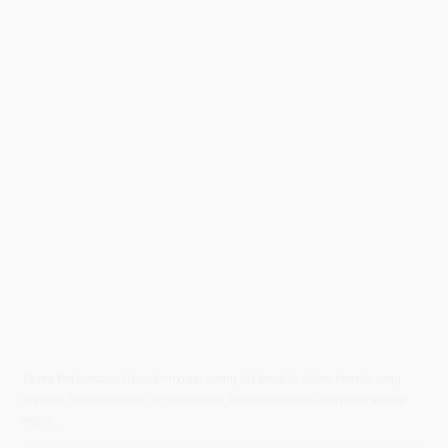
d
a
l
a
m
S
e
d
e
k
a
d
e
T
e
r
a
k
h
i
r
?
Genre film bencana (disaster movie) sering kali terjebak dalam formula yang
monoton: ledakan megah di mana-mana, kehancuran kota-kota besar secara
instan ...