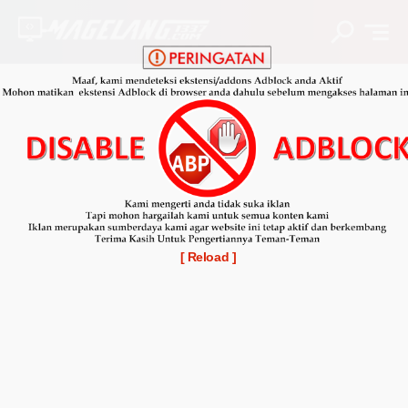
Magelang1337
MAGELANG1337
Magelang1337.Com
HOME
adalah
website
TOOLS
teknologi
berbahasa
SOSMED
Indonesia
yang
HACKING
menyajikan
informasi
BACKLINK
[ Reload ]
gadget,
BLOGGING
game
Android,
JASA BACKLINK MANUAL
iOS,
film,
teknologi.