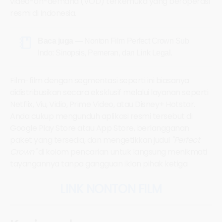
video-on-demand (VOD) terkemuka yang beroperasi
resmi di Indonesia.
Baca juga —
Nonton Film Perfect Crown Sub
Indo: Sinopsis, Pemeran, dan Link Legal
.
Film-film dengan segmentasi seperti ini biasanya
didistribusikan secara eksklusif melalui layanan seperti
Netflix, Viu, Vidio, Prime Video, atau Disney+ Hotstar.
Anda cukup mengunduh aplikasi resmi tersebut di
Google Play Store atau App Store, berlangganan
paket yang tersedia, dan mengetikkan judul
"Perfect
Crown"
di kolom pencarian untuk langsung menikmati
tayangannya tanpa gangguan iklan pihak ketiga.
LINK NONTON FILM