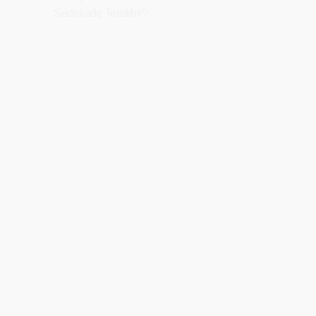
Sedekade Terakhir?
.