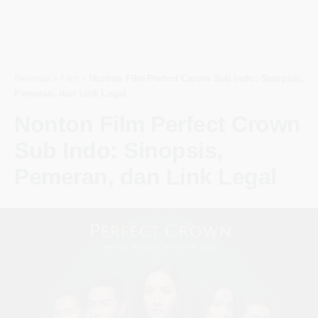
Beranda
»
Film
»
Nonton Film Perfect Crown Sub Indo: Sinopsis,
Pemeran, dan Link Legal
Nonton Film Perfect Crown
Sub Indo: Sinopsis,
Pemeran, dan Link Legal