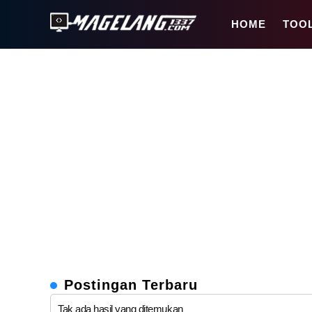
Magelang1337
HOME
TOO
MAGELANG1337
Magelang1337.Com
adalah
website
teknologi
berbahasa
Indonesia
yang
menyajikan
informasi
gadget,
game
Android,
iOS,
film,
Postingan Terbaru
teknologi.
Tak ada hasil yang ditemukan