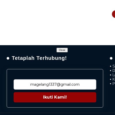
Close
Tetaplah Terhubung!
S
D
L
K
P
Ikuti Kami!