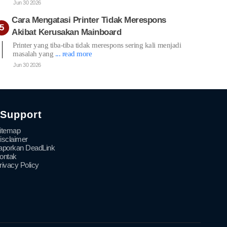
Jun 30 2026
Cara Mengatasi Printer Tidak Merespons
Akibat Kerusakan Mainboard
Printer yang tiba-tiba tidak merespons sering kali menjadi
masalah yang
... read more
Jun 30 2026
Support
itemap
isclaimer
aporkan DeadLink
ontak
rivacy Policy