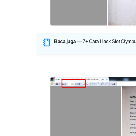
Baca juga —
7+ Cara Hack Slot Olymp