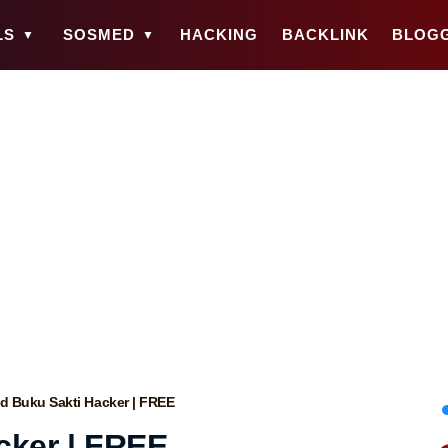
LS
SOSMED
HACKING
BACKLINK
BLOG
 Buku Sakti Hacker | FREE
cker | FREE