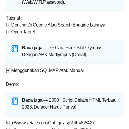
(Web/WiFi/Password)
.
Tutorial :
[+] Dorking Di Google Atau Search Enggine Lainnya
[+] Open Target
Baca juga —
7+ Cara Hack Slot Olympus
Dengan APK Modlympus (Cheat)
.
[+] Menggunakan SQLMAP Atau Manual
Demo:
Baca juga —
2000+ Script Deface HTML Terbaru
2023, Defacer Harus Punya!
.
http://www.zetale.com/Cat_gc.asp?id0=82%27