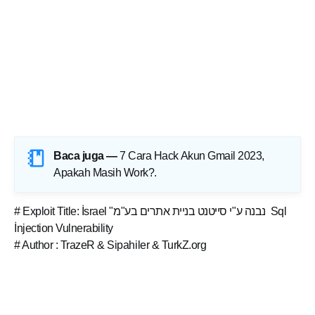
Baca juga —
7 Cara Hack Akun Gmail 2023,
Apakah Masih Work?
.
# Exploit Title: İsrael "נבנה ע"י סייטנט בניית אתרים בע"מ Sql
İnjection Vulnerability
# Author : TrazeR & Sipahiler & TurkZ.org