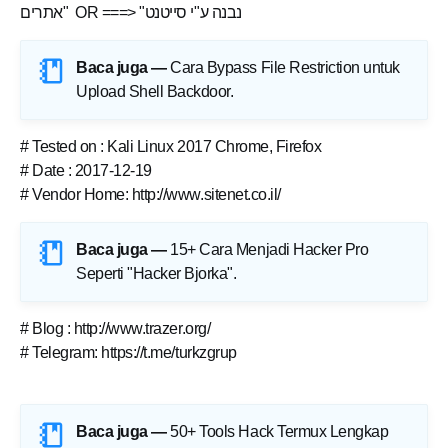
אתרים" OR ===> "נבנה ע"י סייטנט
Baca juga —
Cara Bypass File Restriction untuk
Upload Shell Backdoor
.
# Tested on : Kali Linux 2017 Chrome, Firefox
# Date : 2017-12-19
# Vendor Home: http://www.sitenet.co.il/
Baca juga —
15+ Cara Menjadi Hacker Pro
Seperti "Hacker Bjorka"
.
# Blog : http://www.trazer.org/
# Telegram: https://t.me/turkzgrup
Baca juga —
50+ Tools Hack Termux Lengkap