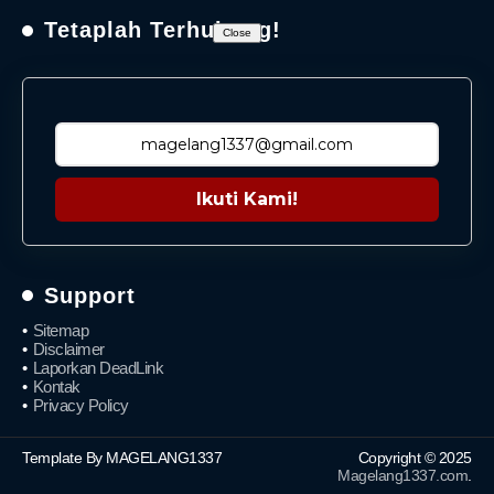
Tetaplah Terhubung!
Close
Ikuti Kami!
Support
Sitemap
Disclaimer
Laporkan DeadLink
Kontak
Privacy Policy
Template By MAGELANG1337
Copyright © 2025
Magelang1337.com
.