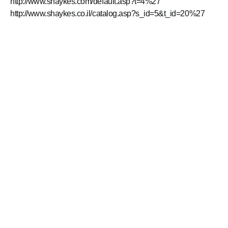
http://www.shaykes.com/default.asp?t=4%27
http://www.shaykes.co.il/catalog.asp?s_id=5&t_id=20%27