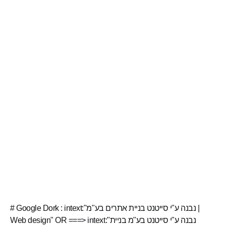
# Google Dork : intext:"נבנה ע"י סייטנט בניית אתרים בע"מ |
Web design" OR ===> intext:"נבנה ע"י סייטנט בע"מ בניית