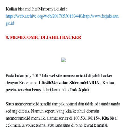
Kalian bisa melihat Mirrornya disini :
https://web.archive.org/web/20170530183440/http:/www.kejaksaan.
go.id
8. MEMECOMIC DI JAHILI HACKER
Pada bulan july 2017 lalu website memecomic.id di jahili hacker
L0c4lh34rtz dan ShiennaMARIA .
dengan Kodenama
Kedua
IndoXploit
peretas tersebut berasal dari komunitas
Situs memecomic.id sendiri tampak normal dan tidak ada tanda tanda
sedang diretas. Namun seperti yang kita ketahui, domain
memecomic.id memiliki alamat server di 103.53.198.154. Kita bisa
cek melalui yougetsignal atau langsung di ping lewat terminal.