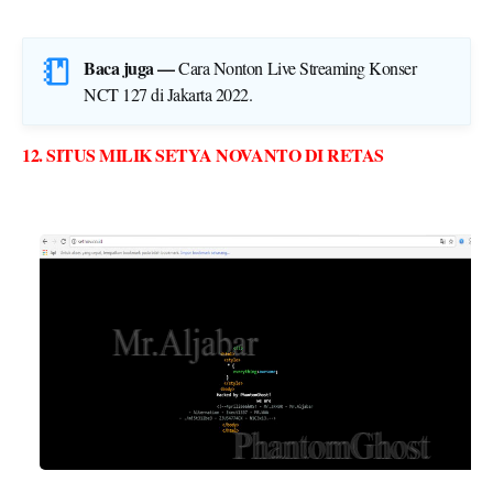
Baca juga —
Cara Nonton Live Streaming Konser
NCT 127 di Jakarta 2022
.
12. SITUS MILIK SETYA NOVANTO DI RETAS
Situs pribadi milik Setya Novanto yang beralamat di Setnov.co.id