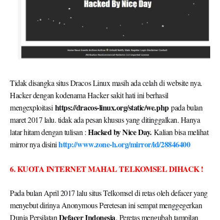
Tidak disangka situs Dracos Linux masih ada celah di website nya.
Hacker dengan kodenama Hacker sakit hati ini berhasil
https://dracos-linux.org/static/we.php
mengexploitasi
pada bulan
maret 2017 lalu. tidak ada pesan khusus yang ditinggalkan. Hanya
Hacked by Nice Day.
latar hitam dengan tulisan :
Kalian bisa melihat
http://www.zone-h.org/mirror/id/28846400
mirror nya disini
6. KUOTA INTERNET MAHAL TELKOMSEL DIHACK !
Pada bulan April 2017 lalu situs Telkomsel di retas oleh defacer yang
menyebut dirinya Anonymous Peretesan ini sempat menggegerkan
Defacer Indonesia
Dunia Persilatan
. Peretas mengubah tampilan
depan laman tersebut dengan sejumlah kalimat keluhan atau protes