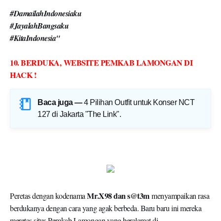
#DamailahIndonesiaku
#JayalahBangsaku
#KitaIndonesia"
10. BERDUKA,
WEBSITE PEMKAB LAMONGAN DI
HACK !
Baca juga —
4 Pilihan Outfit untuk Konser NCT
127 di Jakarta "The Link"
.
Mr.X98 dan s@t3m
Peretas dengan kodenama
menyampaikan rasa
berdukanya dengan cara yang agak berbeda. Baru baru ini mereka
meretas situs Pemkab Lamongan yang beralamat di
lamongankab.go.id untuk menyampaikan pesan turut berduka cita.