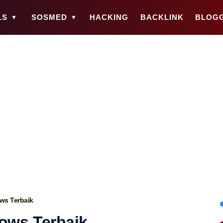
LS
SOSMED
HACKING
BACKLINK
BLOG
ws Terbaik
ows Terbaik