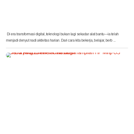
n
i
k
a
s
i
Di era transformasi digital, teknologi bukan lagi sekadar alat bantu—ia telah
menjadi denyut nadi aktivitas harian. Dari cara kita bekerja, belajar, berb ...
T
e
m
a
A
n
d
r
o
i
d
K
e
r
e
n