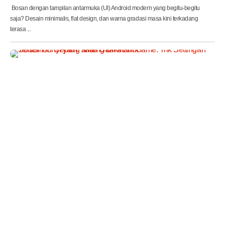
Bosan dengan tampilan antarmuka (UI) Android modern yang begitu-begitu
saja? Desain minimalis, flat design, dan warna gradasi masa kini terkadang
terasa ...
S
o
l
u
s
i
H
P
C
e
p
a
t
P
a
n
a
s
S
a
a