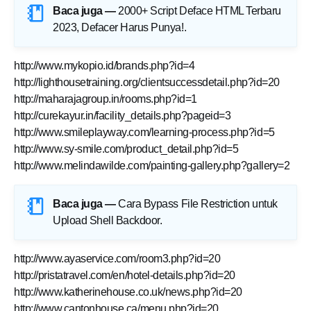
Baca juga —
2000+ Script Deface HTML Terbaru
2023, Defacer Harus Punya!
.
http://www.mykopio.id/brands.php?id=4
http://lighthousetraining.org/clientsuccessdetail.php?id=20
http://maharajagroup.in/rooms.php?id=1
http://curekayur.in/facility_details.php?pageid=3
http://www.smileplayway.com/learning-process.php?id=5
http://www.sy-smile.com/product_detail.php?id=5
http://www.melindawilde.com/painting-gallery.php?gallery=2
Baca juga —
Cara Bypass File Restriction untuk
Upload Shell Backdoor
.
http://www.ayaservice.com/room3.php?id=20
http://pristatravel.com/en/hotel-details.php?id=20
http://www.katherinehouse.co.uk/news.php?id=20
http://www.cantonhouse.ca/menu.php?id=20