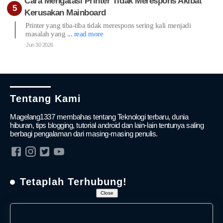
Cara Mengatasi Printer Tidak Merespons Akibat
Kerusakan Mainboard
Printer yang tiba-tiba tidak merespons sering kali menjadi
masalah yang
... read more
Jun 30 2026
Tentang Kami
Magelang1337 membahas tentang Teknologi terbaru, dunia
hiburan, tips blogging, tutorial android dan lain-lain tentunya saling
berbagi pengalaman dari masing-masing penulis.
Tetaplah Terhubung!
Close