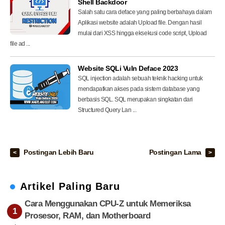
Shell Backdoor
Salah satu cara deface yang paling berbahaya dalam
Aplikasi website adalah Upload file. Dengan hasil
mulai dari XSS hingga eksekusi code script, Upload
file ad ...
Website SQLi Vuln Deface 2023
SQL injection adalah ѕеbuаh teknik hacking untuk
mendapatkan аkѕеѕ раdа ѕіѕtеm database yang
berbasis SQL. SQL mеruраkаn ѕіngkаtаn dаrі
Struсturеd Quеrу Lan ...
Postingan Lebih Baru
Postingan Lama
Artikel Paling Baru
Cara Menggunakan CPU-Z untuk Memeriksa
Prosesor, RAM, dan Motherboard