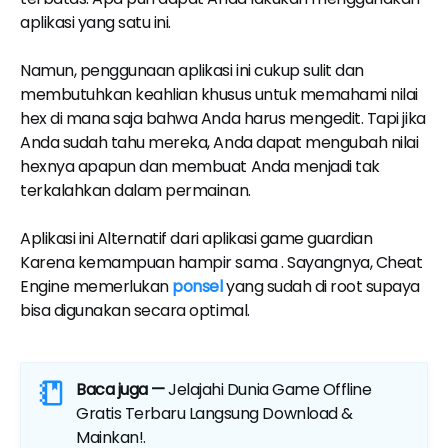
aplikasi yang satu ini.
Namun, penggunaan aplikasi ini cukup sulit dan
membutuhkan keahlian khusus untuk memahami nilai
hex di mana saja bahwa Anda harus mengedit. Tapi jika
Anda sudah tahu mereka, Anda dapat mengubah nilai
hexnya apapun dan membuat Anda menjadi tak
terkalahkan dalam permainan.
Aplikasi ini Alternatif dari aplikasi game guardian
Karena kemampuan hampir sama . Sayangnya, Cheat
Engine memerlukan
ponsel
yang sudah di root supaya
bisa digunakan secara optimal.
Baca juga —
Jelajahi Dunia Game Offline
Gratis Terbaru Langsung Download &
Mainkan!
.