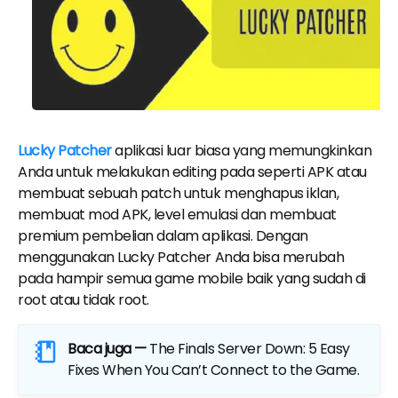
Lucky Patcher
aplikasi luar biasa yang memungkinkan
Anda untuk melakukan editing pada seperti APK atau
membuat sebuah patch untuk menghapus iklan,
membuat mod APK, level emulasi dan membuat
premium pembelian dalam aplikasi. Dengan
menggunakan Lucky Patcher Anda bisa merubah
pada hampir semua game mobile baik yang sudah di
root atau tidak root.
Baca juga —
The Finals Server Down: 5 Easy
Fixes When You Can’t Connect to the Game
.