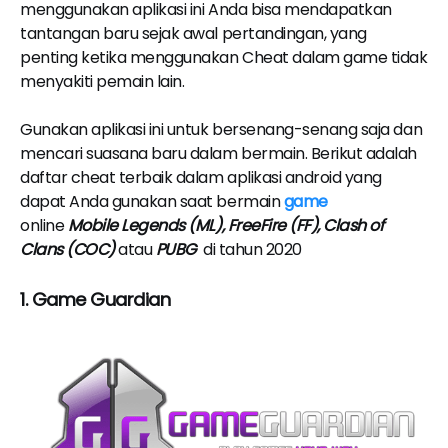
menggunakan aplikasi ini Anda bisa mendapatkan
tantangan baru sejak awal pertandingan, yang
penting ketika menggunakan Cheat dalam game tidak
menyakiti pemain lain.
Gunakan aplikasi ini untuk bersenang-senang saja dan
mencari suasana baru dalam bermain. Berikut adalah
daftar cheat terbaik dalam aplikasi android yang
dapat Anda gunakan saat bermain
game
online
Mobile Legends (ML), FreeFire (FF), Clash of
Clans (COC)
atau
PUBG
di tahun 2020
1. Game Guardian