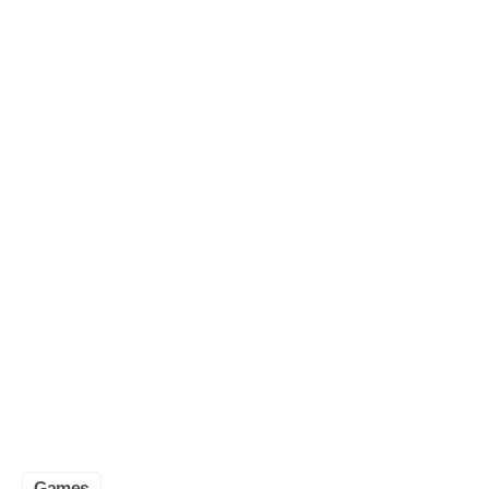
Games