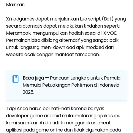
Mainkan.
Xmodgames dapat menjalankan Lua script (Bot) yang
secara otomatis dapat melakukan tindakan seperti
Merampok, mengumpulkan hadiah sosial dll XMOD
Permainan bisa dibilang alternatif yang sangat baik
untuk langsung men-download apk modded dari
website acak dengan manfaat tambahan.
Baca juga —
Panduan Lengkap untuk Pemula:
Memulai Petualangan Pokémon di Indonesia
2025
.
Tapi Anda harus berhati-hati karena banyak
developer game android mulai melarang aplikasi ini,
kami sarankan Anda tidak menggunakan cheat
aplikasi pada game online dan tidak digunakan pada