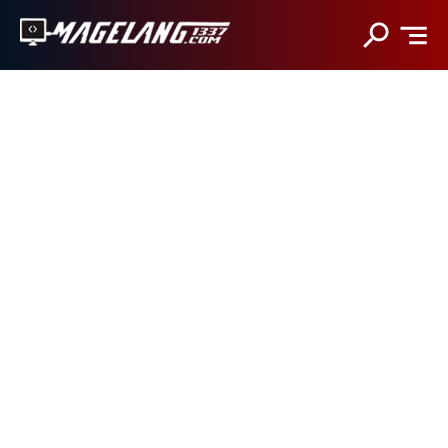
Magelang1337
MAGELANG1337
Magelang1337.Com
HOME
adalah
website
TOOLS
teknologi
berbahasa
SOSMED
Indonesia
yang
HACKING
menyajikan
informasi
BACKLINK
gadget,
BLOGGING
game
Android,
JASA BACKLINK MANUAL
iOS,
film,
teknologi.