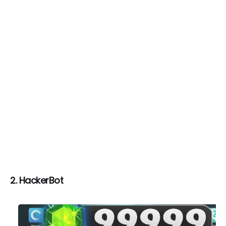
2. HackerBot