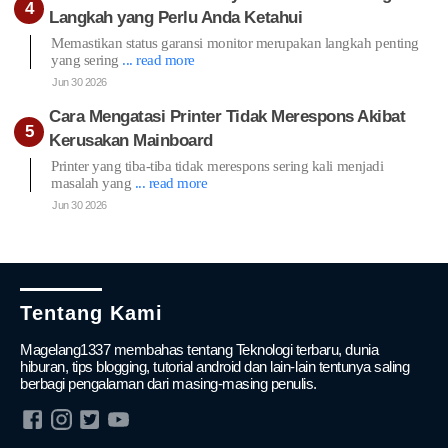
Langkah yang Perlu Anda Ketahui
Memastikan status garansi monitor merupakan langkah penting
yang sering
... read more
Jun 30 2026
Cara Mengatasi Printer Tidak Merespons Akibat
Kerusakan Mainboard
Printer yang tiba-tiba tidak merespons sering kali menjadi
masalah yang
... read more
Jun 30 2026
Tentang Kami
Magelang1337 membahas tentang Teknologi terbaru, dunia
hiburan, tips blogging, tutorial android dan lain-lain tentunya saling
berbagi pengalaman dari masing-masing penulis.