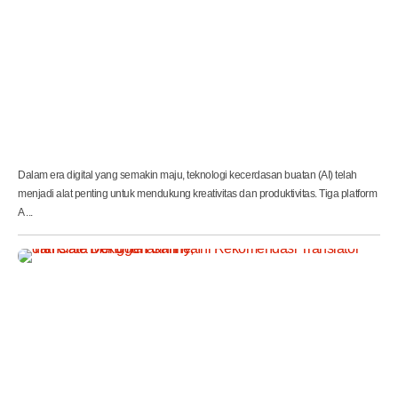
i
t
a
s
D
i
g
i
t
a
l
Dalam era digital yang semakin maju, teknologi kecerdasan buatan (AI) telah
menjadi alat penting untuk mendukung kreativitas dan produktivitas. Tiga platform
A ...
T
r
a
n
s
l
a
t
e
D