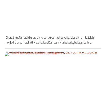
o
m
u
n
i
k
a
s
i
Di era transformasi digital, teknologi bukan lagi sekadar alat bantu—ia telah
menjadi denyut nadi aktivitas harian. Dari cara kita bekerja, belajar, berb ...
P
e
r
b
a
n
d
i
n
g
a
n
H