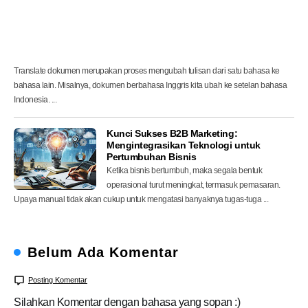
a
n
n
y
a
Translate dokumen merupakan proses mengubah tulisan dari satu bahasa ke
bahasa lain. Misalnya, dokumen berbahasa Inggris kita ubah ke setelan bahasa
Indonesia. ...
Kunci Sukses B2B Marketing:
Mengintegrasikan Teknologi untuk
Pertumbuhan Bisnis
Ketika bisnis bertumbuh, maka segala bentuk
operasional turut meningkat, termasuk pemasaran.
Upaya manual tidak akan cukup untuk mengatasi banyaknya tugas-tuga ...
Belum Ada Komentar
Posting Komentar
Silahkan Komentar dengan bahasa yang sopan :)