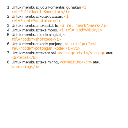
Untuk membuat judul komentar, gunakan
<i
rel="h2">Judul Komentar</i>
Untuk membuat kotak catatan,
<i
rel="quote">catatan</i>
Untuk membuat teks stabilo,
<i rel="mark">mark</i>
Untuk membuat teks mono,
<i rel="kbd">kbd</i>
Untuk membuat kode singkat,
<i
rel="code">shorcode</i>
Untuk membuat kode panjang,
<i rel="pre"><i
rel="code">potongan kode</i></i>
Untuk membuat teks tebal,
<strong>tebal</strong>
atau
<b>tebal</b>
Untuk membuat teks miring,
<em>miring</em>
atau
<i>miring</i>