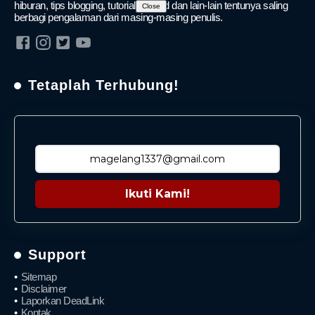
hiburan, tips blogging, tutorial android dan lain-lain tentunya saling
Close
berbagi pengalaman dari masing-masing penulis.
Tetaplah Terhubung!
Ikuti Kami!
Support
Sitemap
Disclaimer
Laporkan DeadLink
Kontak