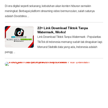
p
Di era digital seperti sekarang, kebutuhan akan konten hiburan semakin
meningkat. Berbagai platform streaming video bermunculan, salah satunya
adalah Doodstrea ...
22+ Link Download Tiktok Tanpa
Watermark, Works!
Link Download Tiktok Tanpa Watermark - Popularitas
TikTok di Indonesia memang sudah tak diragukan lagi.
Menurut Statistik data yang ada, Indonesia adalah
pengg ...
T
r
i
k
E
d
i
t
F
o
t