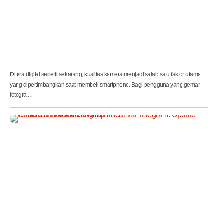
J
u
t
a
a
n
!
)
Di era digital seperti sekarang, kualitas kamera menjadi salah satu faktor utama
yang dipertimbangkan saat membeli smartphone. Bagi pengguna yang gemar
fotogra ...
C
a
r
a
N
o
n
t
o
n
D
o