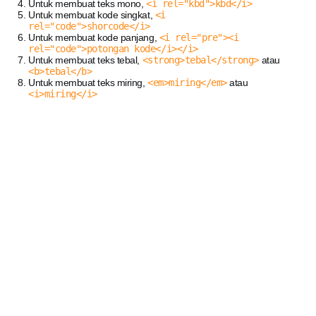
Untuk membuat teks mono,
<i rel="kbd">kbd</i>
Untuk membuat kode singkat,
<i
rel="code">shorcode</i>
Untuk membuat kode panjang,
<i rel="pre"><i
rel="code">potongan kode</i></i>
Untuk membuat teks tebal,
<strong>tebal</strong>
atau
<b>tebal</b>
Untuk membuat teks miring,
<em>miring</em>
atau
<i>miring</i>