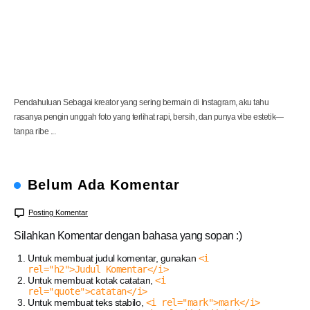
T
a
m
b
a
h
a
n
Pendahuluan Sebagai kreator yang sering bermain di Instagram, aku tahu
rasanya pengin unggah foto yang terlihat rapi, bersih, dan punya vibe estetik—
tanpa ribe ...
Belum Ada Komentar
Posting Komentar
Silahkan Komentar dengan bahasa yang sopan :)
Untuk membuat judul komentar, gunakan
<i
rel="h2">Judul Komentar</i>
Untuk membuat kotak catatan,
<i
rel="quote">catatan</i>
Untuk membuat teks stabilo,
<i rel="mark">mark</i>