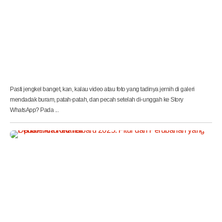
a
k
a
i
i
P
h
o
n
e
Pasti jengkel banget, kan, kalau video atau foto yang tadinya jernih di galeri
mendadak buram, patah-patah, dan pecah setelah di-unggah ke Story
WhatsApp? Pada ...
U
p
d
a
t
e
A
n
d
r
o