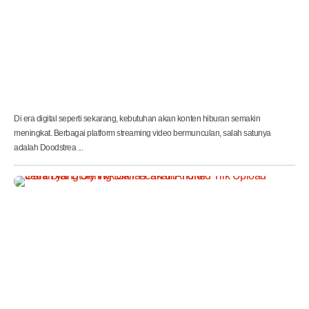
s
i
L
e
n
g
k
a
p
Di era digital seperti sekarang, kebutuhan akan konten hiburan semakin
meningkat. Berbagai platform streaming video bermunculan, salah satunya
adalah Doodstrea ...
C
a
r
a
B
i
a
r
S
t
o