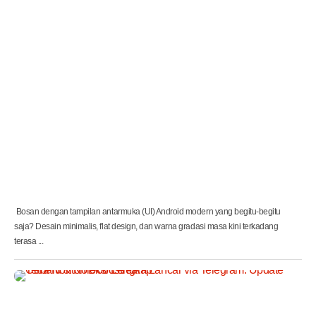
t
e
t
i
k
n
a
n
N
o
s
t
a
l
g
i
a
Bosan dengan tampilan antarmuka (UI) Android modern yang begitu-begitu
saja? Desain minimalis, flat design, dan warna gradasi masa kini terkadang
terasa ...
C
a
r
a