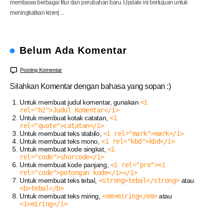
membawa berbagai fitur dan perubahan baru. Update ini bertujuan untuk
meningkatkan kinerj ...
Belum Ada Komentar
Posting Komentar
Silahkan Komentar dengan bahasa yang sopan :)
Untuk membuat judul komentar, gunakan
<i
rel="h2">Judul Komentar</i>
Untuk membuat kotak catatan,
<i
rel="quote">catatan</i>
Untuk membuat teks stabilo,
<i rel="mark">mark</i>
Untuk membuat teks mono,
<i rel="kbd">kbd</i>
Untuk membuat kode singkat,
<i
rel="code">shorcode</i>
Untuk membuat kode panjang,
<i rel="pre"><i
rel="code">potongan kode</i></i>
Untuk membuat teks tebal,
<strong>tebal</strong>
atau
<b>tebal</b>
Untuk membuat teks miring,
<em>miring</em>
atau
<i>miring</i>