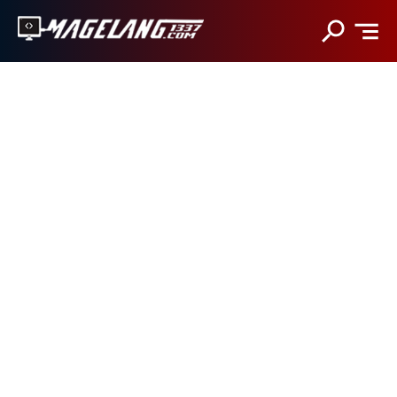
Magelang1337
MAGELANG1337
Magelang1337.Com
HOME
adalah
website
TOOLS
teknologi
berbahasa
SOSMED
Indonesia
yang
HACKING
menyajikan
informasi
BACKLINK
gadget,
BLOGGING
game
Android,
JASA BACKLINK MANUAL
iOS,
film,
teknologi.