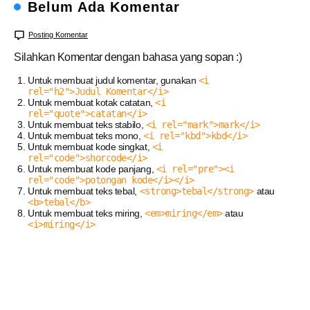
Belum Ada Komentar
Posting Komentar
Silahkan Komentar dengan bahasa yang sopan :)
Untuk membuat judul komentar, gunakan
<i
rel="h2">Judul Komentar</i>
Untuk membuat kotak catatan,
<i
rel="quote">catatan</i>
Untuk membuat teks stabilo,
<i rel="mark">mark</i>
Untuk membuat teks mono,
<i rel="kbd">kbd</i>
Untuk membuat kode singkat,
<i
rel="code">shorcode</i>
Untuk membuat kode panjang,
<i rel="pre"><i
rel="code">potongan kode</i></i>
Untuk membuat teks tebal,
<strong>tebal</strong>
atau
<b>tebal</b>
Untuk membuat teks miring,
<em>miring</em>
atau
<i>miring</i>