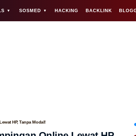
LS
SOSMED
HACKING
BACKLINK
BLOG
Lewat HP, Tanpa Modal!
mpingan Online Lewat HP,