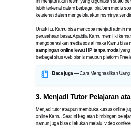
ini menjadi akun resmi yang digunakan suatu p
lebih terkenal dalam berbagai platform media sosi
keteteran dalam mengelola akun resminya sendir
Untuk itu, Kamu bisa mencoba menjadi admin med
perusahaan besar. Apabila Kamu memiliki kema
mengoperasikan media sosial maka Kamu bisa me
sampingan online lewat HP tanpa modal
yang 
berbagai situs web bisnis maupun platform Free
Baca juga —
Cara Menghasilkan Uang D
3. Menjadi Tutor Pelajaran at
Menjadi tutor ataupun membuka kursus online j
online Kamu. Saat ini kegiatan bimbingan belaja
namun juga bisa dilakukan melalui video confere