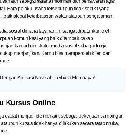
erusahaan sebagai sarana informasi dan penawaran agar
al. Para pelaku usaha tersebut pun tidak sedikit yang
i, baik akibat keterbatasan waktu ataupun pengalaman.
ia sosial dimana layanan ini sangat dibutuhkan oleh
mpuan komunikasi yang baik ditambah cakap
njadikan administrator media sosial sebagai
kerja
cukup menjanjikan. Kamu bisa memperoleh klien dari
lance.
engan Aplikasi Novelah, Terbukti Membayar!
.
au Kursus Online
uga dapat menjadi ide menarik sebagai pekerjaan sampingan
r ataupun kursus tidak hanya dilakukan secara tatap muka,
nce.