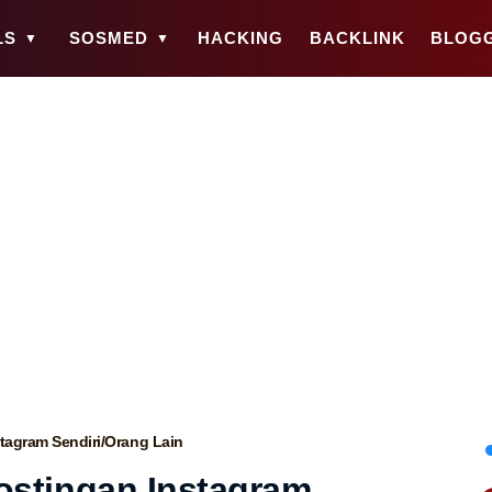
LS
SOSMED
HACKING
BACKLINK
BLOG
agram Sendiri/Orang Lain
stingan Instagram