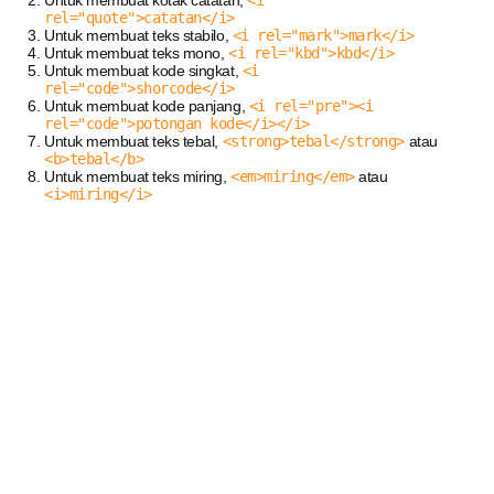
Untuk membuat kotak catatan,
<i
rel="quote">catatan</i>
Untuk membuat teks stabilo,
<i rel="mark">mark</i>
Untuk membuat teks mono,
<i rel="kbd">kbd</i>
Untuk membuat kode singkat,
<i
rel="code">shorcode</i>
Untuk membuat kode panjang,
<i rel="pre"><i
rel="code">potongan kode</i></i>
Untuk membuat teks tebal,
<strong>tebal</strong>
atau
<b>tebal</b>
Untuk membuat teks miring,
<em>miring</em>
atau
<i>miring</i>