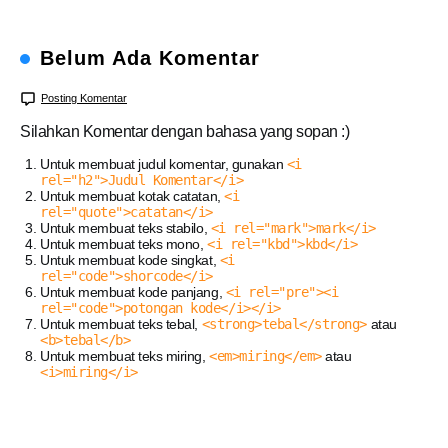
Belum Ada Komentar
Posting Komentar
Silahkan Komentar dengan bahasa yang sopan :)
Untuk membuat judul komentar, gunakan
<i
rel="h2">Judul Komentar</i>
Untuk membuat kotak catatan,
<i
rel="quote">catatan</i>
Untuk membuat teks stabilo,
<i rel="mark">mark</i>
Untuk membuat teks mono,
<i rel="kbd">kbd</i>
Untuk membuat kode singkat,
<i
rel="code">shorcode</i>
Untuk membuat kode panjang,
<i rel="pre"><i
rel="code">potongan kode</i></i>
Untuk membuat teks tebal,
<strong>tebal</strong>
atau
<b>tebal</b>
Untuk membuat teks miring,
<em>miring</em>
atau
<i>miring</i>