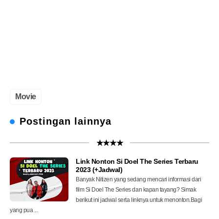
Movie
Postingan lainnya
★★★★
Link Nonton Si Doel The Series Terbaru
2023 (+Jadwal)
Banyak Nitizen yang sedang mencari informasi dari
film Si Doel The Series dan kapan tayang? Simak
berikut ini jadwal serta linknya untuk menonton.Bagi
yang pua ...