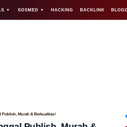
LS
SOSMED
HACKING
BACKLINK
BLOG
al Publish, Murah & Berkualitas!
inggal Publish, Murah &