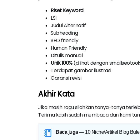
Riset Keyword
LSI
Judul Alternatif
Subheading
SEO friendly
Human Friendly
Ditulis manual
Unik 100%
(dilihat dengan smallseotool
Terdapat gambar ilustrasi
Garansi revisi
Akhir Kata
Jika masih ragu silahkan tanya-tanya terleb
Terima kasih sudah membaca dan kami tungg
Baca juga —
10 Niche/Artikel Blog Bul