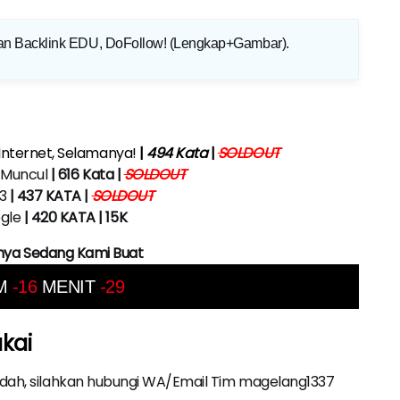
n Backlink EDU, DoFollow! (Lengkap+Gambar)
.
Internet, Selamanya!
|
494 Kata
|
SOLDOUT
k Muncul
| 616 Kata |
SOLDOUT
3
| 437 KATA |
SOLDOUT
gle
| 420 KATA | 15K
nnya Sedang Kami Buat
M
-16
MENIT
-30
akai
udah, silahkan hubungi WA/Email Tim magelang1337