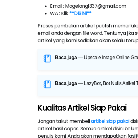
Email : Magelang1337@gmail.com
WA : Klik
**DISINI**
Proses pembelian artikel publish memerlukan
email anda dengan file word. Tentunya jik
artikel yang kami sediakan akan selalu teru
Baca juga —
Upscale Image Online Grat
Baca juga —
LazyBot, Bot Nulis Artikel T
Kualitas Artikel Siap Pakai
Jangan takut membeli
artikel siap pakai
dis
artikel hasil copas. Semua artikel disini b
penulis kami. Anda akan mendapatkan fasili