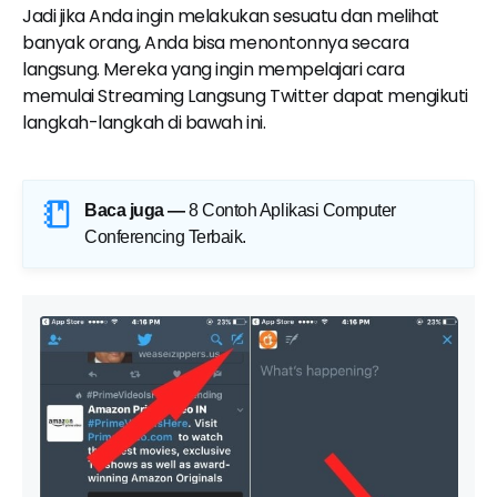
Jadi jika Anda ingin melakukan sesuatu dan melihat
banyak orang, Anda bisa menontonnya secara
langsung. Mereka yang ingin mempelajari cara
memulai Streaming Langsung Twitter dapat mengikuti
langkah-langkah di bawah ini.
Baca juga —
8 Contoh Aplikasi Computer
Conferencing Terbaik
.