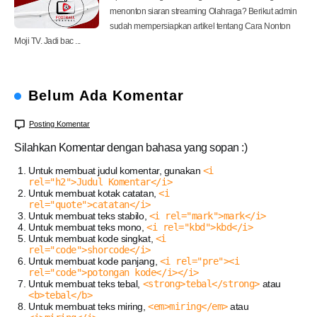
menonton siaran streaming Olahraga? Berikut admin
sudah mempersiapkan artikel tentang Cara Nonton
Moji TV. Jadi bac ...
Belum Ada Komentar
Posting Komentar
Silahkan Komentar dengan bahasa yang sopan :)
Untuk membuat judul komentar, gunakan
<i
rel="h2">Judul Komentar</i>
Untuk membuat kotak catatan,
<i
rel="quote">catatan</i>
Untuk membuat teks stabilo,
<i rel="mark">mark</i>
Untuk membuat teks mono,
<i rel="kbd">kbd</i>
Untuk membuat kode singkat,
<i
rel="code">shorcode</i>
Untuk membuat kode panjang,
<i rel="pre"><i
rel="code">potongan kode</i></i>
Untuk membuat teks tebal,
<strong>tebal</strong>
atau
<b>tebal</b>
Untuk membuat teks miring,
<em>miring</em>
atau