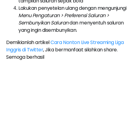
tampilan saluran sepak bola
Lakukan penyetelan ulang dengan mengunjungi
Menu Pengaturan > Preferensi Saluran >
Sembunyikan Saluran
dan menyentuh saluran
yang ingin disembunyikan.
Demikianlah artikel
Cara Nonton Live Streaming Liga
Inggris di Twitter
, Jika bermanfaat silahkan share.
Semoga berhasil