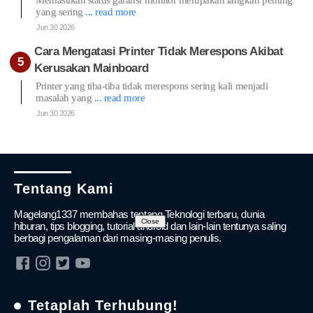
Memastikan status garansi monitor merupakan langkah penting
yang sering
... read more
Jun 30 2026
Cara Mengatasi Printer Tidak Merespons Akibat
Kerusakan Mainboard
Printer yang tiba-tiba tidak merespons sering kali menjadi
masalah yang
... read more
Jun 30 2026
Tentang Kami
Magelang1337 membahas tentang Teknologi terbaru, dunia
Close
hiburan, tips blogging, tutorial android dan lain-lain tentunya saling
berbagi pengalaman dari masing-masing penulis.
Tetaplah Terhubung!