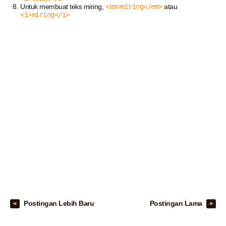
Untuk membuat teks miring,
<em>miring</em>
atau
<i>miring</i>
Postingan Lebih Baru
Postingan Lama