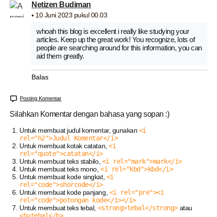
Netizen Budiman
10 Juni 2023 pukul 00.03
whoah this blog is excellent i really like studying your
articles. Keep up the great work! You recognize, lots of
people are searching around for this information, you can
aid them greatly.
Balas
Posting Komentar
Silahkan Komentar dengan bahasa yang sopan :)
Untuk membuat judul komentar, gunakan
<i
rel="h2">Judul Komentar</i>
Untuk membuat kotak catatan,
<i
rel="quote">catatan</i>
Untuk membuat teks stabilo,
<i rel="mark">mark</i>
Untuk membuat teks mono,
<i rel="kbd">kbd</i>
Untuk membuat kode singkat,
<i
rel="code">shorcode</i>
Untuk membuat kode panjang,
<i rel="pre"><i
rel="code">potongan kode</i></i>
Untuk membuat teks tebal,
<strong>tebal</strong>
atau
<b>tebal</b>