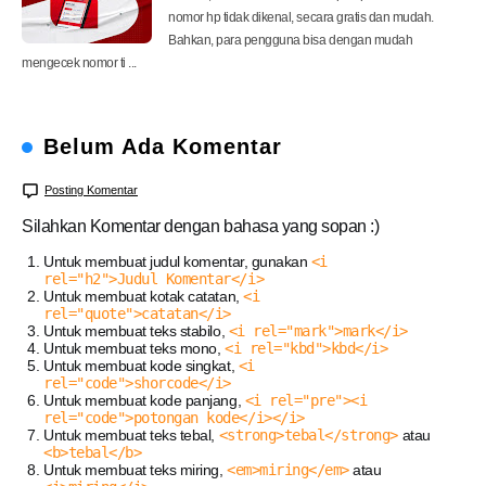
nomor hp tidak dikenal, secara gratis dan mudah.
Bahkan, para pengguna bisa dengan mudah
mengecek nomor ti ...
Belum Ada Komentar
Posting Komentar
Silahkan Komentar dengan bahasa yang sopan :)
Untuk membuat judul komentar, gunakan
<i
rel="h2">Judul Komentar</i>
Untuk membuat kotak catatan,
<i
rel="quote">catatan</i>
Untuk membuat teks stabilo,
<i rel="mark">mark</i>
Untuk membuat teks mono,
<i rel="kbd">kbd</i>
Untuk membuat kode singkat,
<i
rel="code">shorcode</i>
Untuk membuat kode panjang,
<i rel="pre"><i
rel="code">potongan kode</i></i>
Untuk membuat teks tebal,
<strong>tebal</strong>
atau
<b>tebal</b>
Untuk membuat teks miring,
<em>miring</em>
atau