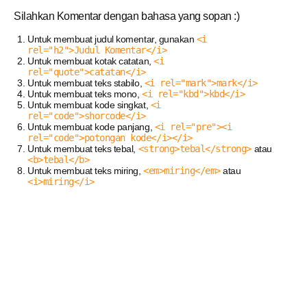
Silahkan Komentar dengan bahasa yang sopan :)
Untuk membuat judul komentar, gunakan
<i
rel="h2">Judul Komentar</i>
Untuk membuat kotak catatan,
<i
rel="quote">catatan</i>
Untuk membuat teks stabilo,
<i rel="mark">mark</i>
Untuk membuat teks mono,
<i rel="kbd">kbd</i>
Untuk membuat kode singkat,
<i
rel="code">shorcode</i>
Untuk membuat kode panjang,
<i rel="pre"><i
rel="code">potongan kode</i></i>
Untuk membuat teks tebal,
<strong>tebal</strong>
atau
<b>tebal</b>
Untuk membuat teks miring,
<em>miring</em>
atau
<i>miring</i>