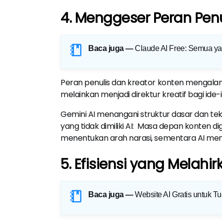
4. Menggeser Peran Penul
Baca juga —
Claude AI Free: Semua y
Peran penulis dan kreator konten mengalami e
melainkan menjadi direktur kreatif bagi ide-id
Gemini AI menangani struktur dasar dan te
yang tidak dimiliki AI:
Masa depan konten digi
menentukan arah narasi, sementara AI mema
5. Efisiensi yang Melahir
Baca juga —
Website AI Gratis untuk Tu