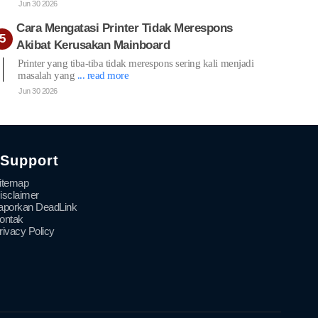
Jun 30 2026
Cara Mengatasi Printer Tidak Merespons
Akibat Kerusakan Mainboard
Printer yang tiba-tiba tidak merespons sering kali menjadi
masalah yang
... read more
Jun 30 2026
Support
itemap
isclaimer
aporkan DeadLink
ontak
rivacy Policy