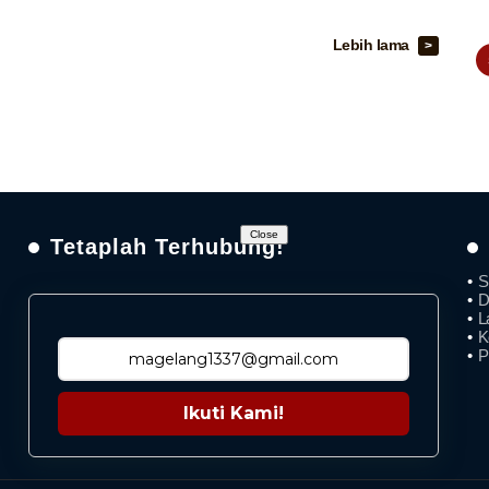
Lebih lama
Close
Tetaplah Terhubung!
S
D
L
K
P
Ikuti Kami!