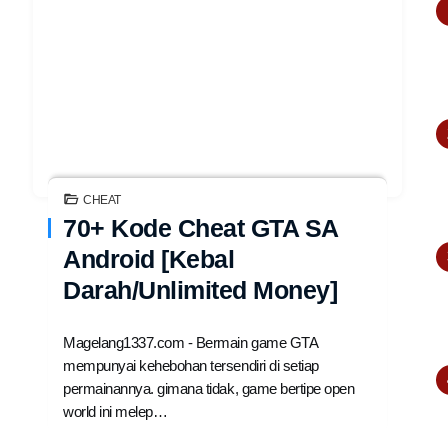
CHEAT
70+ Kode Cheat GTA SA
Android [Kebal
Darah/Unlimited Money]
Magelang1337.com - Bermain game GTA
mempunyai kehebohan tersendiri di setiap
permainannya. gimana tidak, game bertipe open
world ini melep…