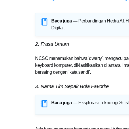
Baca juga —
Perbandingan Hedra AI, He
Digital
.
2. Frasa Umum
NCSC menemukan bahwa 'qwerty', mengacu pada 
keyboard komputer, diklasifikasikan di antara li
bersaing dengan 'kata sandi'.
3. Nama Tim Sepak Bola Favorite
Baca juga —
Eksplorasi Teknologi Scis