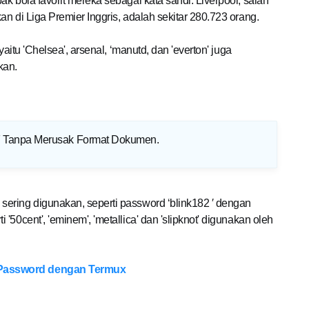
k bola favorit mereka sebagai kata sandi. Liverpool, salah
n di Liga Premier Inggris, adalah sekitar 280.723 orang.
yaitu 'Chelsea', arsenal, ‘manutd, dan 'everton' juga
kan.
 Tanpa Merusak Format Dokumen
.
ering digunakan, seperti password ‘blink182 ′ dengan
50cent', 'eminem', 'metallica' dan 'slipknot' digunakan oleh
 Password dengan Termux