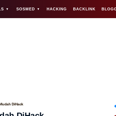
LS
SOSMED
HACKING
BACKLINK
BLOG
 Mudah DiHack
dah DiHack