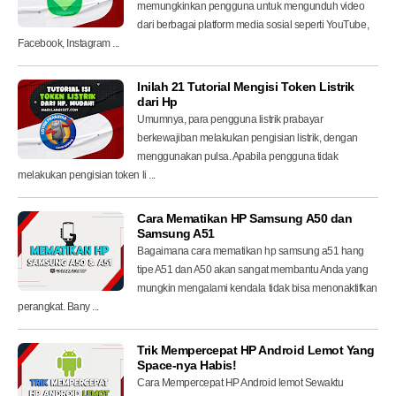
memungkinkan pengguna untuk mengunduh video
dari berbagai platform media sosial seperti YouTube,
Facebook, Instagram ...
Inilah 21 Tutorial Mengisi Token Listrik
dari Hp
Umumnya, para pengguna listrik prabayar
berkewajiban melakukan pengisian listrik, dengan
menggunakan pulsa. Apabila pengguna tidak
melakukan pengisian token li ...
Cara Mematikan HP Samsung A50 dan
Samsung A51
Bagaimana cara mematikan hp samsung a51 hang
tipe A51 dan A50 akan sangat membantu Anda yang
mungkin mengalami kendala tidak bisa menonaktifkan
perangkat. Bany ...
Trik Mempercepat HP Android Lemot Yang
Space-nya Habis!
Cara Mempercepat HP Android lemot Sewaktu