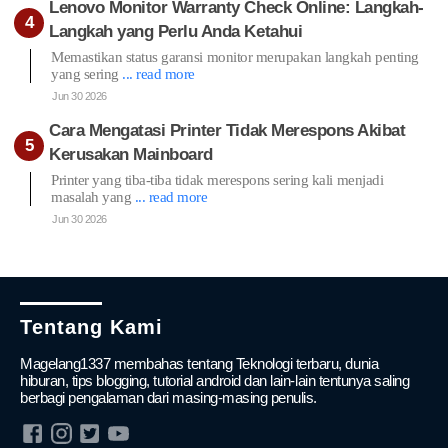
Lenovo Monitor Warranty Check Online: Langkah-
Langkah yang Perlu Anda Ketahui
Memastikan status garansi monitor merupakan langkah penting
yang sering
... read more
Jun 30 2026
Cara Mengatasi Printer Tidak Merespons Akibat
Kerusakan Mainboard
Printer yang tiba-tiba tidak merespons sering kali menjadi
masalah yang
... read more
Jun 30 2026
Tentang Kami
Magelang1337 membahas tentang Teknologi terbaru, dunia
hiburan, tips blogging, tutorial android dan lain-lain tentunya saling
berbagi pengalaman dari masing-masing penulis.