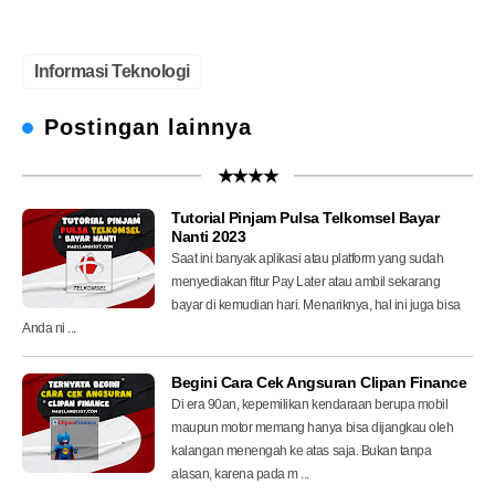
Informasi Teknologi
Postingan lainnya
★★★★
Tutorial Pinjam Pulsa Telkomsel Bayar
Nanti 2023
Saat ini banyak aplikasi atau platform yang sudah
menyediakan fitur Pay Later atau ambil sekarang
bayar di kemudian hari. Menariknya, hal ini juga bisa
Anda ni ...
Begini Cara Cek Angsuran Clipan Finance
Di era 90an, kepemilikan kendaraan berupa mobil
maupun motor memang hanya bisa dijangkau oleh
kalangan menengah ke atas saja. Bukan tanpa
alasan, karena pada m ...