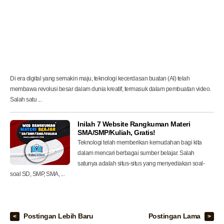
,
P
r
e
m
i
u
m
!
Di era digital yang semakin maju, teknologi kecerdasan buatan (AI) telah
membawa revolusi besar dalam dunia kreatif, termasuk dalam pembuatan video.
Salah satu ...
Inilah 7 Website Rangkuman Materi
SMA/SMP/Kuliah, Gratis!
Teknologi telah memberikan kemudahan bagi kita
dalam mencari berbagai sumber belajar. Salah
satunya adalah situs-situs yang menyediakan soal-
soal SD, SMP, SMA, ...
Postingan Lebih Baru
Postingan Lama