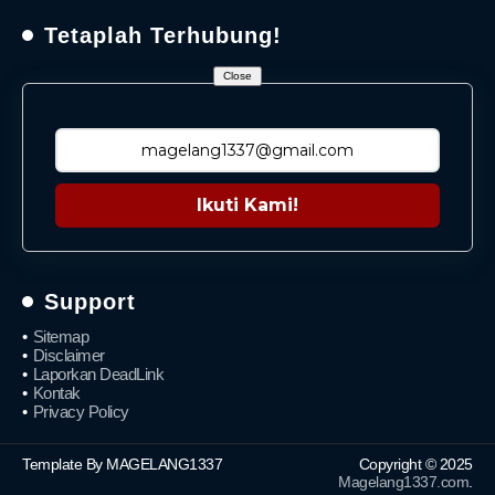
Tetaplah Terhubung!
Close
Ikuti Kami!
Support
Sitemap
Disclaimer
Laporkan DeadLink
Kontak
Privacy Policy
Template By MAGELANG1337
Copyright © 2025
Magelang1337.com
.