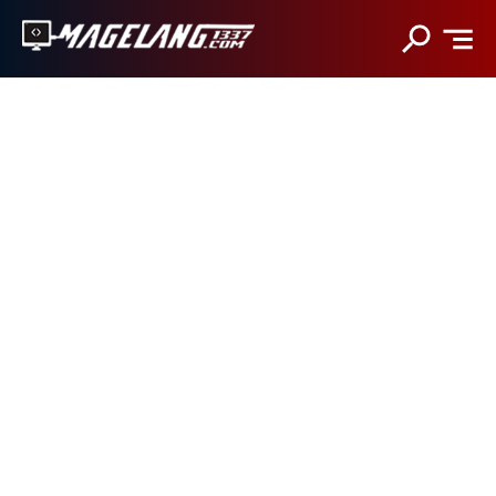
Magelang1337
MAGELANG1337
Magelang1337.Com
HOME
adalah
website
TOOLS
teknologi
berbahasa
SOSMED
Indonesia
yang
HACKING
menyajikan
informasi
BACKLINK
gadget,
BLOGGING
game
Android,
JASA BACKLINK MANUAL
iOS,
film,
teknologi.