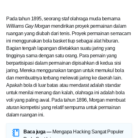
Pada tahun 1895, seorang staf olahraga muda bernama
Williams Gay Morgan
mendirikan proyek permainan dalam
ruangan yang diubah dari tenis. Proyek permainan semacam
ini menggunakan bola basket tiup sebagai alat hiburan.
Bagian tengah lapangan diletakkan suatu jaring yang
tingginya sama dengan satu orang. Para pemain yang
berpartisipasi dalam permainan dipisahkan di kedua sisi
jaring. Mereka menggunakan tangan untuk memukul bola
dan membuatnya terbang melewati jaring ke daerah lain.
Apakah bola di luar batas atau mendarat adalah standar
untuk menilai menang dan kalah, olahraga ini adalah bola
voli yang paling awal. Pada tahun 1896, Morgan membuat
aturan kompetisi yang relatif sempurna untuk permainan
dalam ruangan ini.
Baca juga —
Mengapa Hacking Sangat Populer