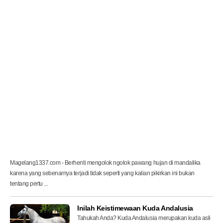
r
o
m
o
s
i
(
M
a
r
k
e
t
i
n
g
S
3
)
Magelang1337.com - Berhenti mengolok ngolok pawang hujan di mandalika
karena yang sebenarnya terjadi tidak seperti yang kalian pikirkan ini bukan
tentang pertu ...
Inilah Keistimewaan Kuda Andalusia
Tahukah Anda? Kuda Andalusia merupakan kuda asli