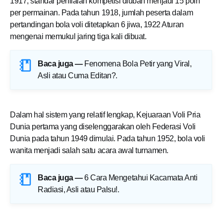
1917, standar penilaian kompetisi diubah menjadi 15 poin
per permainan. Pada tahun 1918, jumlah peserta dalam
pertandingan bola voli ditetapkan 6 jiwa, 1922 Aturan
mengenai memukul jaring tiga kali dibuat.
Baca juga —
Fenomena Bola Petir yang Viral,
Asli atau Cuma Editan?
.
Dalam hal sistem yang relatif lengkap, Kejuaraan Voli Pria
Dunia pertama yang diselenggarakan oleh Federasi Voli
Dunia pada tahun 1949 dimulai. Pada tahun 1952, bola voli
wanita menjadi salah satu acara awal turnamen.
Baca juga —
6 Cara Mengetahui Kacamata Anti
Radiasi, Asli atau Palsu!
.