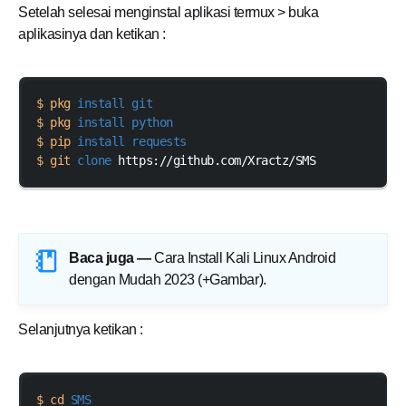
Setelah selesai menginstal aplikasi termux > buka
aplikasinya dan ketikan :
$ pkg
install git
$ pkg 
install python
$ pip
install requests
$ git
clone
 https://github.com/Xractz/SMS
Baca juga —
Cara Install Kali Linux Android
dengan Mudah 2023 (+Gambar)
.
Selanjutnya ketikan :
$ cd 
SMS