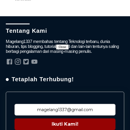
Tentang Kami
Magelang1337 membahas tentang Teknologi terbaru, dunia
hiburan, tips blogging, tutorial android dan lain-lain tentunya saling
Close
berbagi pengalaman dari masing-masing penulis.
Tetaplah Terhubung!
Ikuti Kami!