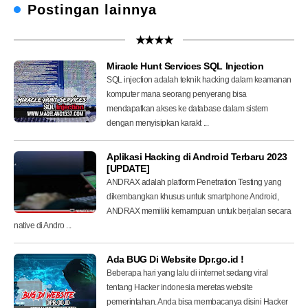
Postingan lainnya
★★★★
Miracle Hunt Services SQL Injection
SQL injection adalah teknik hacking dalam keamanan
komputer mana seorang penyerang bisa
mendapatkan akses ke database dalam sistem
dengan menyisipkan karakt ...
Aplikasi Hacking di Android Terbaru 2023
[UPDATE]
ANDRAX adalah platform Penetration Testing yang
dikembangkan khusus untuk smartphone Android,
ANDRAX memiliki kemampuan untuk berjalan secara
native di Andro ...
Ada BUG Di Website Dpr.go.id !
Beberapa hari yang lalu di internet sedang viral
tentang Hacker indonesia meretas website
pemerintahan. Anda bisa membacanya disini Hacker