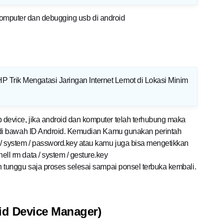
i komputer dan debugging usb di android
 Trik Mengatasi Jaringan Internet Lemot di Lokasi Minim
 device, jika android dan komputer telah terhubung maka
at di bawah ID Android. Kemudian Kamu gunakan perintah
a / system / password.key atau kamu juga bisa mengetikkan
ell rm data / system / gesture.key
an tunggu saja proses selesai sampai ponsel terbuka kembali.
d Device Manager)