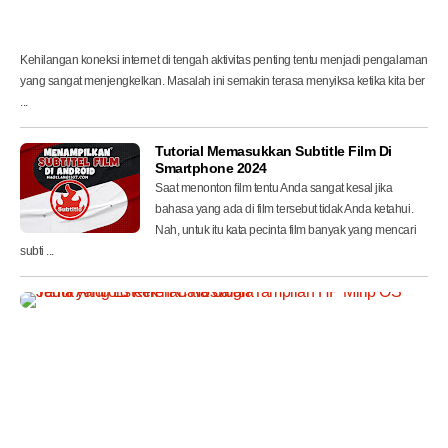
c
a
r
Kehilangan koneksi internet di tengah aktivitas penting tentu menjadi pengalaman
yang sangat menjengkelkan. Masalah ini semakin terasa menyiksa ketika kita ber
...
Tutorial Memasukkan Subtitle Film Di
Smartphone 2024
Saat menonton film tentu Anda sangat kesal jika
bahasa yang ada di film tersebut tidak Anda ketahui.
Nah, untuk itu kata pecinta film banyak yang mencari
subti ...
T
e
m
a
A
n
d
r
o