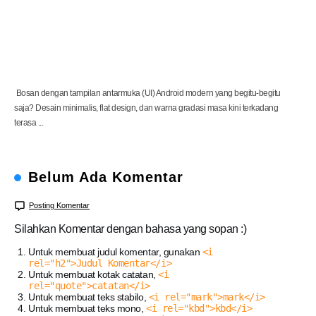
s
t
a
l
g
i
a
Bosan dengan tampilan antarmuka (UI) Android modern yang begitu-begitu
saja? Desain minimalis, flat design, dan warna gradasi masa kini terkadang
terasa ...
Belum Ada Komentar
Posting Komentar
Silahkan Komentar dengan bahasa yang sopan :)
Untuk membuat judul komentar, gunakan
<i
rel="h2">Judul Komentar</i>
Untuk membuat kotak catatan,
<i
rel="quote">catatan</i>
Untuk membuat teks stabilo,
<i rel="mark">mark</i>
Untuk membuat teks mono,
<i rel="kbd">kbd</i>