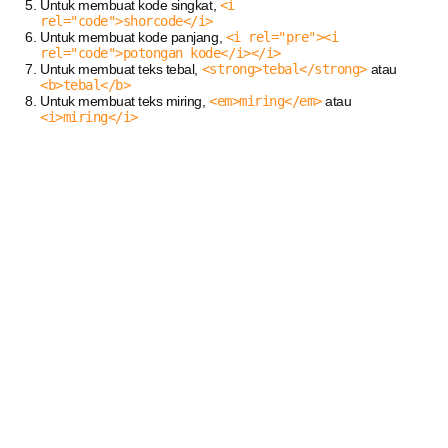
Untuk membuat kode singkat,
<i
rel="code">shorcode</i>
Untuk membuat kode panjang,
<i rel="pre"><i
rel="code">potongan kode</i></i>
Untuk membuat teks tebal,
<strong>tebal</strong>
atau
<b>tebal</b>
Untuk membuat teks miring,
<em>miring</em>
atau
<i>miring</i>