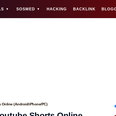
LS
SOSMED
HACKING
BACKLINK
BLOG
 Online (Android/iPhone/PC)
outube Shorts Online