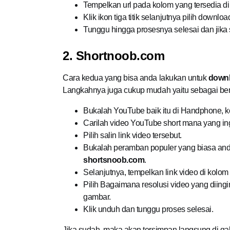
Tempelkan url pada kolom yang tersedia di
Klik ikon tiga titik selanjutnya pilih downloa
Tunggu hingga prosesnya selesai dan jika
2. Shortnoob.com
Cara kedua yang bisa anda lakukan untuk
downl
Langkahnya juga cukup mudah yaitu sebagai beri
Bukalah YouTube baik itu di Handphone, ko
Carilah video YouTube short mana yang in
Pilih salin link video tersebut.
Bukalah peramban populer yang biasa and
shortsnoob.com
.
Selanjutnya, tempelkan link video di kolom
Pilih Bagaimana resolusi video yang diingi
gambar.
Klik unduh dan tunggu proses selesai.
Jika sudah, maka akan tersimpan langsung di gale