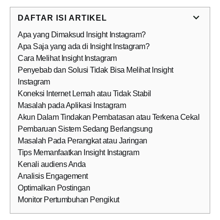
DAFTAR ISI ARTIKEL
Apa yang Dimaksud Insight Instagram?
Apa Saja yang ada di Insight Instagram?
Cara Melihat Insight Instagram
Penyebab dan Solusi Tidak Bisa Melihat Insight
Instagram
Koneksi Internet Lemah atau Tidak Stabil
Masalah pada Aplikasi Instagram
Akun Dalam Tindakan Pembatasan atau Terkena Cekal
Pembaruan Sistem Sedang Berlangsung
Masalah Pada Perangkat atau Jaringan
Tips Memanfaatkan Insight Instagram
Kenali audiens Anda
Analisis Engagement
Optimalkan Postingan
Monitor Pertumbuhan Pengikut