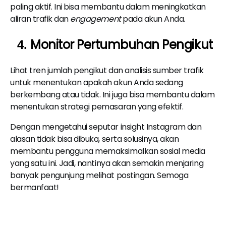
paling aktif. Ini bisa membantu dalam meningkatkan
aliran trafik dan
engagement
pada akun Anda.
Monitor Pertumbuhan Pengikut
Lihat tren jumlah pengikut dan analisis sumber trafik
untuk menentukan apakah akun Anda sedang
berkembang atau tidak. Ini juga bisa membantu dalam
menentukan strategi pemasaran yang efektif.
Dengan mengetahui seputar insight Instagram dan
alasan tidak bisa dibuka, serta solusinya, akan
membantu pengguna memaksimalkan sosial media
yang satu ini. Jadi, nantinya akan semakin menjaring
banyak pengunjung melihat postingan. Semoga
bermanfaat!