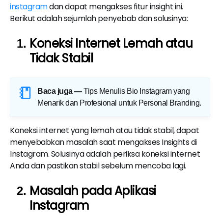
instagram
dan dapat mengakses fitur insight ini.
Berikut adalah sejumlah penyebab dan solusinya:
Koneksi Internet Lemah atau
Tidak Stabil
Baca juga —
Tips Menulis Bio Instagram yang
Menarik dan Profesional untuk Personal Branding
.
Koneksi internet yang lemah atau tidak stabil, dapat
menyebabkan masalah saat mengakses Insights di
Instagram. Solusinya adalah periksa koneksi internet
Anda dan pastikan stabil sebelum mencoba lagi.
Masalah pada Aplikasi
Instagram