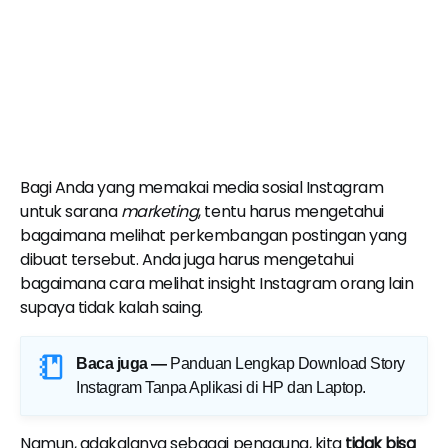
Bagi Anda yang memakai media sosial Instagram
untuk sarana
marketing
, tentu harus mengetahui
bagaimana melihat perkembangan postingan yang
dibuat tersebut. Anda juga harus mengetahui
bagaimana cara melihat insight Instagram orang lain
supaya tidak kalah saing.
Baca juga —
Panduan Lengkap Download Story
Instagram Tanpa Aplikasi di HP dan Laptop
.
Namun, adakalanya sebagai pengguna, kita
tidak bisa