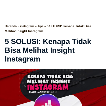
Beranda
»
instagram
»
Tips
»
5 SOLUSI: Kenapa Tidak Bisa
Melihat Insight Instagram
5 SOLUSI: Kenapa Tidak
Bisa Melihat Insight
Instagram