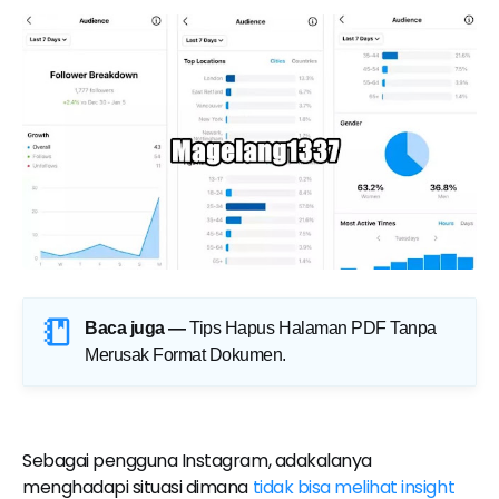
Baca juga —
Tips Hapus Halaman PDF Tanpa
Merusak Format Dokumen
.
Sebagai pengguna Instagram, adakalanya
menghadapi situasi dimana
tidak bisa melihat insight