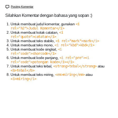
Posting Komentar
Silahkan Komentar dengan bahasa yang sopan :)
Untuk membuat judul komentar, gunakan
<i
rel="h2">Judul Komentar</i>
Untuk membuat kotak catatan,
<i
rel="quote">catatan</i>
Untuk membuat teks stabilo,
<i rel="mark">mark</i>
Untuk membuat teks mono,
<i rel="kbd">kbd</i>
Untuk membuat kode singkat,
<i
rel="code">shorcode</i>
Untuk membuat kode panjang,
<i rel="pre"><i
rel="code">potongan kode</i></i>
Untuk membuat teks tebal,
<strong>tebal</strong>
atau
<b>tebal</b>
Untuk membuat teks miring,
<em>miring</em>
atau
<i>miring</i>