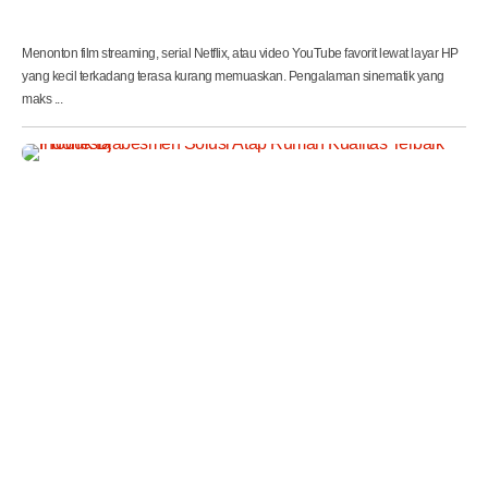
e
t
Menonton film streaming, serial Netflix, atau video YouTube favorit lewat layar HP
yang kecil terkadang terasa kurang memuaskan. Pengalaman sinematik yang
maks ...
P
r
o
d
u
k
D
j
a
b
e
s
m
e
n
S
o
l
u