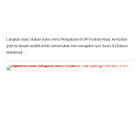
n
K
o
n
s
e
r
Langkah awal, silakan buka menu Pengaturan di HP Android Anda, kemudian
gulir ke bawah sedikit untuk menemukan dan mengetuk opsi Suara & Getaran.
Menikmati ...
A
p
l
i
k
a
s
i
M
i
r
r
o
r