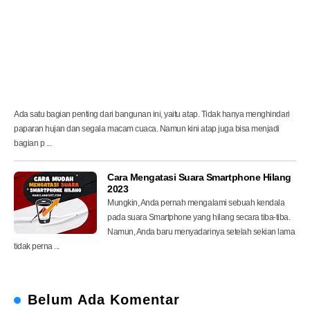
I
n
d
o
n
e
s
i
a
Ada satu bagian penting dari bangunan ini, yaitu atap. Tidak hanya menghindari
paparan hujan dan segala macam cuaca. Namun kini atap juga bisa menjadi
bagian p ...
Cara Mengatasi Suara Smartphone Hilang
2023
Mungkin, Anda pernah mengalami sebuah kendala
pada suara Smartphone yang hilang secara tiba-tiba.
Namun, Anda baru menyadarinya setelah sekian lama
tidak perna ...
Belum Ada Komentar