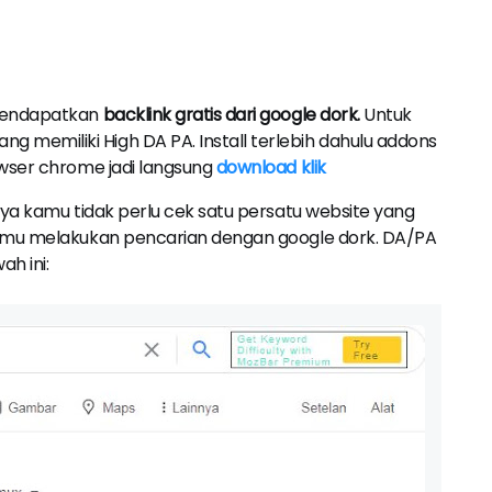
 mendapatkan
backlink gratis dari google dork.
Untuk
emiliki High DA PA. Install terlebih dahulu addons
wser chrome jadi langsung
download klik
ya kamu tidak perlu cek satu persatu website yang
amu melakukan pencarian dengan google dork. DA/PA
h ini: