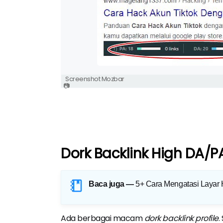
Screenshot Mozbar
Dork Backlink High DA/P
Baca juga —
5+ Cara Mengatasi Layar
Ada berbagai macam
dork backlink profile
.