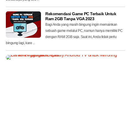
Rekomendasi Game PC Terbaik Untuk
Ram 2GB Tanpa VGA 2023
Bagi Anda yang masih bingung ingin memainkan
sebuah game melalui PC, namun hanya memiliki PC
dengan RAM 2GB saja. Saat ini, Anda tidak perlu
bingung lagi, kare ...
C
a
r
a
M
e
n
g
g
u
n
a
k
a
n