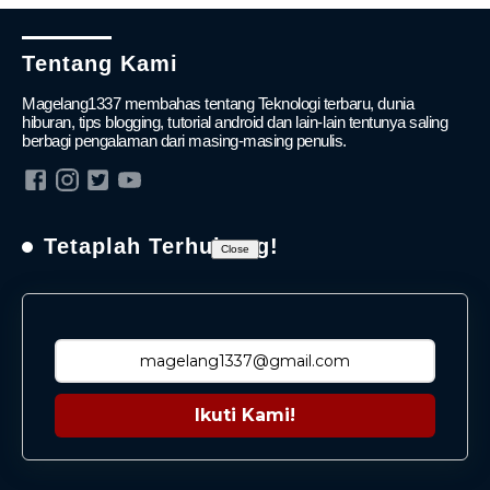
Tentang Kami
Magelang1337 membahas tentang Teknologi terbaru, dunia
hiburan, tips blogging, tutorial android dan lain-lain tentunya saling
berbagi pengalaman dari masing-masing penulis.
Tetaplah Terhubung!
Close
Ikuti Kami!