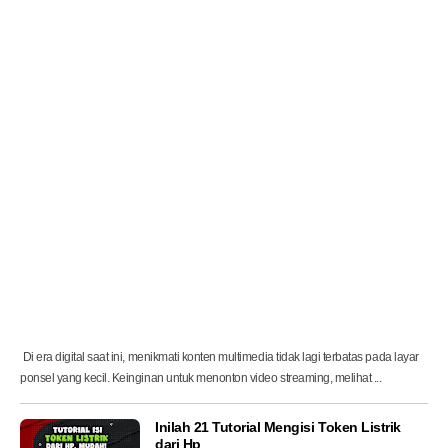
i
n
g
H
P
k
e
T
V
d
e
n
g
a
n
C
e
p
a
t
Di era digital saat ini, menikmati konten multimedia tidak lagi terbatas pada layar
ponsel yang kecil. Keinginan untuk menonton video streaming, melihat ...
Inilah 21 Tutorial Mengisi Token Listrik
dari Hp