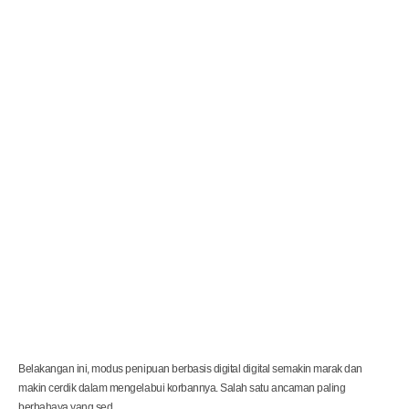
a
d
i
d
a
r
i
F
i
l
e
M
e
n
c
u
r
i
g
a
k
a
n
Belakangan ini, modus penipuan berbasis digital digital semakin marak dan
makin cerdik dalam mengelabui korbannya. Salah satu ancaman paling
berbahaya yang sed ...