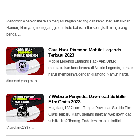
s
i
a
Menonton video online telah menjadi bagian penting dari kehidupan sehari-hari.
Namun, iklan yang mengganggu dan keterbatasan fitur seringkali mengurangi
pengal ...
Cara Hack Diamond Mobile Legends
Terbaru 2023
Mobile Legends Diamond Hack Apk. Untuk
mendapatkan hero terbaru di Mobile Legends, pemain
harus membelinya dengan diamond. Namun harga
diamond yang mahal ...
7 Website Penyedia Download Subtitle
Film Gratis 2023
Magelang1337.com - Tempat Download Subtitle Film
Gratis Terbaru. Kamu sedang mencari web download
subtitle film? Tenang, Pada kesempatan kali ini
Magelang1337 ...