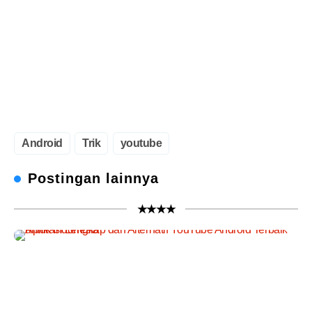
Android
Trik
youtube
Postingan lainnya
★★★★
A
p
l
i
k
a
s