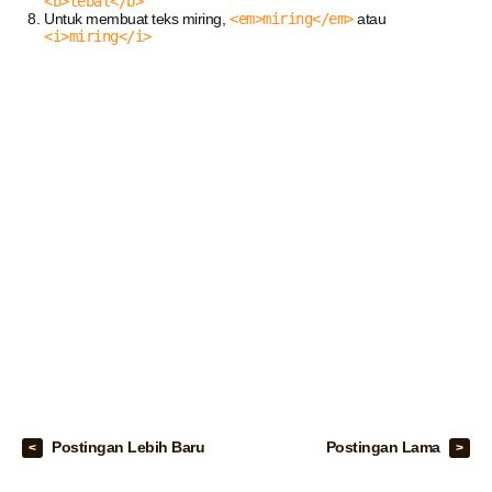
<b>tebal</b>
Untuk membuat teks miring,
<em>miring</em>
atau
<i>miring</i>
Postingan Lebih Baru
Postingan Lama