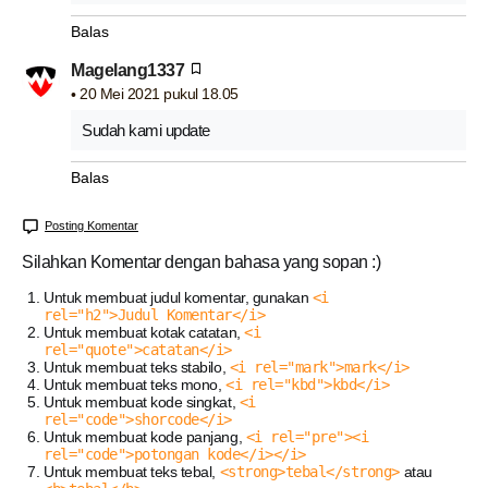
Balas
Magelang1337
20 Mei 2021 pukul 18.05
Sudah kami update
Balas
Posting Komentar
Silahkan Komentar dengan bahasa yang sopan :)
Untuk membuat judul komentar, gunakan
<i
rel="h2">Judul Komentar</i>
Untuk membuat kotak catatan,
<i
rel="quote">catatan</i>
Untuk membuat teks stabilo,
<i rel="mark">mark</i>
Untuk membuat teks mono,
<i rel="kbd">kbd</i>
Untuk membuat kode singkat,
<i
rel="code">shorcode</i>
Untuk membuat kode panjang,
<i rel="pre"><i
rel="code">potongan kode</i></i>
Untuk membuat teks tebal,
<strong>tebal</strong>
atau